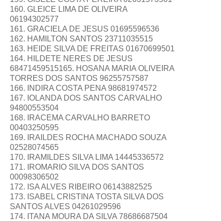
160. GLEICE LIMA DE OLIVEIRA
06194302577
161. GRACIELA DE JESUS 01695596536
162. HAMILTON SANTOS 23711035515
163. HEIDE SILVA DE FREITAS 01670699501
164. HILDETE NERES DE JESUS
68471459515165. HOSANA MARIA OLIVEIRA
TORRES DOS SANTOS 96255757587
166. INDIRA COSTA PENA 98681974572
167. IOLANDA DOS SANTOS CARVALHO
94800553504
168. IRACEMA CARVALHO BARRETO
00403250595
169. IRAILDES ROCHA MACHADO SOUZA
02528074565
170. IRAMILDES SILVA LIMA 14445336572
171. IROMARIO SILVA DOS SANTOS
00098306502
172. ISA ALVES RIBEIRO 06143882525
173. ISABEL CRISTINA TOSTA SILVA DOS
SANTOS ALVES 04261029596
174. ITANA MOURA DA SILVA 78686687504