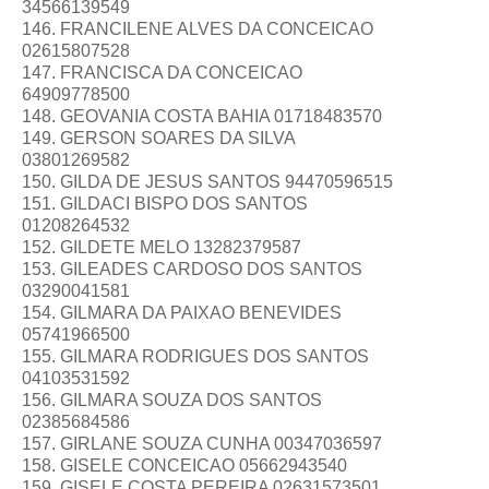
34566139549
146. FRANCILENE ALVES DA CONCEICAO
02615807528
147. FRANCISCA DA CONCEICAO
64909778500
148. GEOVANIA COSTA BAHIA 01718483570
149. GERSON SOARES DA SILVA
03801269582
150. GILDA DE JESUS SANTOS 94470596515
151. GILDACI BISPO DOS SANTOS
01208264532
152. GILDETE MELO 13282379587
153. GILEADES CARDOSO DOS SANTOS
03290041581
154. GILMARA DA PAIXAO BENEVIDES
05741966500
155. GILMARA RODRIGUES DOS SANTOS
04103531592
156. GILMARA SOUZA DOS SANTOS
02385684586
157. GIRLANE SOUZA CUNHA 00347036597
158. GISELE CONCEICAO 05662943540
159. GISELE COSTA PEREIRA 02631573501