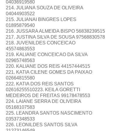
04036919580
214. JULIANA SOUZA DE OLIVEIRA
04044903522
215. JULIANAI BINGRES LOPES
01895879540
216. JUSSARA ALMEIDA BISPO 56838239515
217. JUSTINA SILVA DE SOUSA 97568830578
218. JUVENILDES CONCEICAO
45574863553
219. KALIANE CONCEICAO DA SILVA
02965748563
220. KALIANE DOS REIS 44157444515
221. KATIA CILENE GOMES DA PAIXAO
02664815580
222. KATIA DOS REIS SANTOS
02616255510223. KEILA GORETTI
MEDEIROS DE FREITAS 99178478553
224. LAIANE SERRA DE OLIVEIRA
05168107583
225. LEANDRA SANTOS NASCIMENTO
03537348533
226. LEONILDES SANTOS SILVA
21273146549