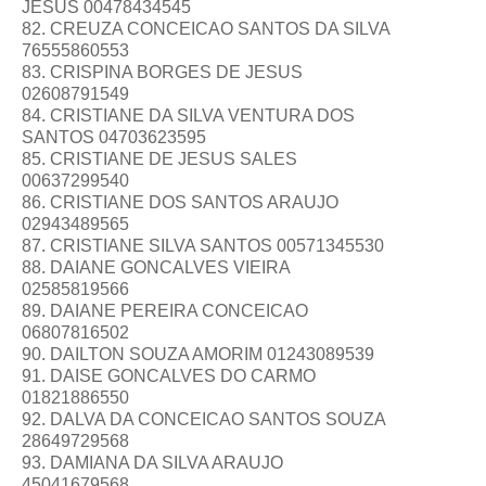
JESUS 00478434545
82. CREUZA CONCEICAO SANTOS DA SILVA
76555860553
83. CRISPINA BORGES DE JESUS
02608791549
84. CRISTIANE DA SILVA VENTURA DOS
SANTOS 04703623595
85. CRISTIANE DE JESUS SALES
00637299540
86. CRISTIANE DOS SANTOS ARAUJO
02943489565
87. CRISTIANE SILVA SANTOS 00571345530
88. DAIANE GONCALVES VIEIRA
02585819566
89. DAIANE PEREIRA CONCEICAO
06807816502
90. DAILTON SOUZA AMORIM 01243089539
91. DAISE GONCALVES DO CARMO
01821886550
92. DALVA DA CONCEICAO SANTOS SOUZA
28649729568
93. DAMIANA DA SILVA ARAUJO
45041679568