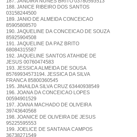
187. JANDIRA NUNES BRITO 03780593513
188. JANICE RIBEIRO DOS SANTOS
03158244500
189. JANIO DE ALMEIDA CONCEICAO
85905808570
190. JAQUELINE DA CONCEICAO DE SOUZA
85925904508
191. JAQUELINE DA PAZ BRITO
68084315587
192. JAQUELINE SANTOS ATAHIDE DE
JESUS 00760474583
193. JESSICA ALMEIDA DE SOUSA
85769934573194. JESSICA DA SILVA
FRANCA 85800360545
195. JINAILDA SILVA CRUZ 63440938549
196. JOANA DA CONCEICAO LOPES
00594901529
197. JOANA MACHADO DE OLIVEIRA
39743640568
198. JOANICE DE OLIVEIRA DE JESUS
95225595553
199. JOELICE DE SANTANA CAMPOS
36738271549