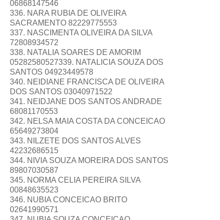
06868147546
336. NARA RUBIA DE OLIVEIRA
SACRAMENTO 82229775553
337. NASCIMENTA OLIVEIRA DA SILVA
72808934572
338. NATALIA SOARES DE AMORIM
05282580527339. NATALICIA SOUZA DOS
SANTOS 04923449578
340. NEIDIANE FRANCISCA DE OLIVEIRA
DOS SANTOS 03040971522
341. NEIDJANE DOS SANTOS ANDRADE
68081170553
342. NELSA MAIA COSTA DA CONCEICAO
65649273804
343. NILZETE DOS SANTOS ALVES
42232686515
344. NIVIA SOUZA MOREIRA DOS SANTOS
89807030587
345. NORMA CELIA PEREIRA SILVA
00848635523
346. NUBIA CONCEICAO BRITO
02641990571
347. NUBIA SOUZA CONCEICAO