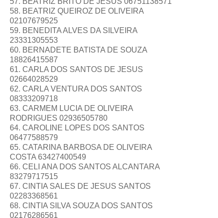
57. BEATRIZ BRITO DE JESUS 06751138571
58. BEATRIZ QUEIROZ DE OLIVEIRA
02107679525
59. BENEDITA ALVES DA SILVEIRA
23331305553
60. BERNADETE BATISTA DE SOUZA
18826415587
61. CARLA DOS SANTOS DE JESUS
02664028529
62. CARLA VENTURA DOS SANTOS
08333209718
63. CARMEM LUCIA DE OLIVEIRA
RODRIGUES 02936505780
64. CAROLINE LOPES DOS SANTOS
06477588579
65. CATARINA BARBOSA DE OLIVEIRA
COSTA 63427400549
66. CELI ANA DOS SANTOS ALCANTARA
83279717515
67. CINTIA SALES DE JESUS SANTOS
02283368561
68. CINTIA SILVA SOUZA DOS SANTOS
02176286561