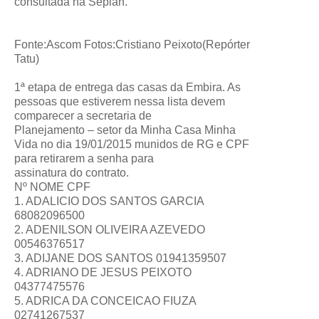
consultada na Seplan.
Fonte:Ascom Fotos:Cristiano Peixoto(Repórter
Tatu)
1ª etapa de entrega das casas da Embira. As
pessoas que estiverem nessa lista devem
comparecer a secretaria de
Planejamento – setor da Minha Casa Minha
Vida no dia 19/01/2015 munidos de RG e CPF
para retirarem a senha para
assinatura do contrato.
Nº NOME CPF
1. ADALICIO DOS SANTOS GARCIA
68082096500
2. ADENILSON OLIVEIRA AZEVEDO
00546376517
3. ADIJANE DOS SANTOS 01941359507
4. ADRIANO DE JESUS PEIXOTO
04377475576
5. ADRICA DA CONCEICAO FIUZA
02741267537