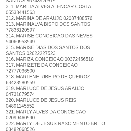
SANTOS 86748920515
311. MARILIA ALVES ALENCAR COSTA
05538441563
312. MARINA DE ARAUJO 02087488576
313. MARINALVA BISPO DOS SANTOS
77836120597
314. MARISE CONCEICAO DAS NEVES
54060958549
315. MARISE DIAS DOS SANTOS DOS
SANTOS 02622227523
316. MARIZA CONCEICAO 00372456510
317. MARIZETE DA CONCEICAO
72777036500
318. MARLENE RIBEIRO DE QUEIROZ
63428580559
319. MARLUCE DE JESUS ARAUJO
04731879574
320. MARLUCE DE JESUS REIS
04891145552
321. MARLY ALVES DA CONCEICAO
02099460590
322. MARLY DE JESUS NASCIMENTO BRITO
03482068526