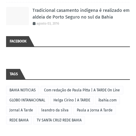
Tradicional casamento indígena é realizado em
aldeia de Porto Seguro no sul da Bahia
agosto 03, 2016
FACEBOOK
TAGS
BAHIA NOTICIAS
Com redação de Paula Pitta | A TARDE On Line
GLOBO INTANACIONAL
Helga Cirino | A TARDE
ibahia.com
Jornal A Tarde
leandro da silva
Paula a Jorna A Tarde
REDE BAHIA
TV SANTA CRUZ-REDE BAHIA