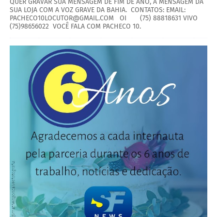
QUER GRAVAR SUA MENSAGEM DE FIM DE ANO, A MENSAGEM DA
SUA LOJA COM A VOZ GRAVE DA BAHIA. CONTATOS: EMAIL:
PACHECO10LOCUTOR@GMAIL.COM OI (75) 88818631 VIVO
(75)98656022 VOCÊ FALA COM PACHECO 10.