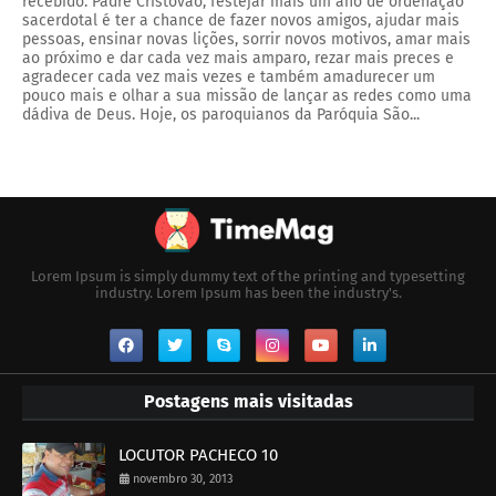
recebido. Padre Cristóvão, festejar mais um ano de ordenação
sacerdotal é ter a chance de fazer novos amigos, ajudar mais
pessoas, ensinar novas lições, sorrir novos motivos, amar mais
ao próximo e dar cada vez mais amparo, rezar mais preces e
agradecer cada vez mais vezes e também amadurecer um
pouco mais e olhar a sua missão de lançar as redes como uma
dádiva de Deus. Hoje, os paroquianos da Paróquia São...
Lorem Ipsum is simply dummy text of the printing and typesetting
industry. Lorem Ipsum has been the industry's.
Postagens mais visitadas
LOCUTOR PACHECO 10
novembro 30, 2013