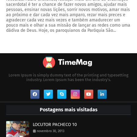
sacerdotal é ter a chance de fazer novos amigos, ajudar mais
pessoas, ensinar novas lições, sorrir novos motivos, amar mais
ao próximo e dar cada vez mais amparo, rezar mais preces e
agradecer cada vez mais vezes e também amadurecer um
pouco mais e olhar a sua missão de lançar as redes como uma
dádiva de Deus. Hoje, os paroquianos da Paróquia São...
Lorem Ipsum is simply dummy text of the printing and typesetting
industry. Lorem Ipsum has been the industry's.
Postagens mais visitadas
LOCUTOR PACHECO 10
novembro 30, 2013