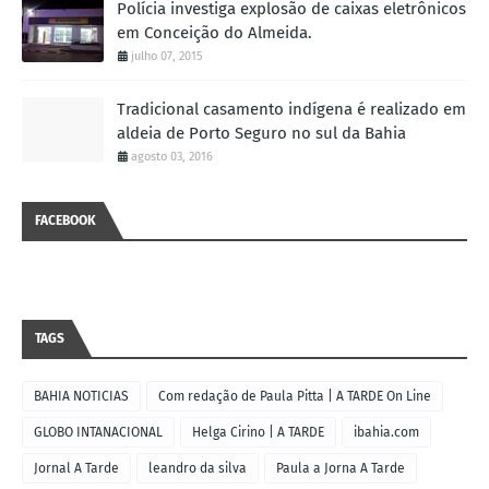
Polícia investiga explosão de caixas eletrônicos
em Conceição do Almeida.
julho 07, 2015
Tradicional casamento indígena é realizado em
aldeia de Porto Seguro no sul da Bahia
agosto 03, 2016
FACEBOOK
TAGS
BAHIA NOTICIAS
Com redação de Paula Pitta | A TARDE On Line
GLOBO INTANACIONAL
Helga Cirino | A TARDE
ibahia.com
Jornal A Tarde
leandro da silva
Paula a Jorna A Tarde