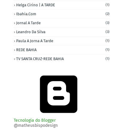
Helga Cirino | A TARDE
(1)
Ibahia.com
(2)
Jornal A Tarde
(3)
Leandro Da Silva
(3)
Paula A Jorna A Tarde
(1)
REDE BAHIA
(1)
TV SANTA CRUZ-REDE BAHIA
(1)
Tecnologia do Blogger
@matheusbispodesign