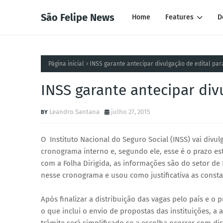
São Felipe News
Home
Features
D
Página inicial
INSS garante antecipar divulgação de edital par
INSS garante antecipar div
Leandro Santana
julho 27, 2015
O Instituto Nacional do Seguro Social (INSS) vai divu
cronograma interno e, segundo ele, esse é o prazo es
com a Folha Dirigida, as informações são do setor d
nesse cronograma e usou como justificativa as const
Após finalizar a distribuição das vagas pelo país e o 
o que inclui o envio de propostas das instituições, a 