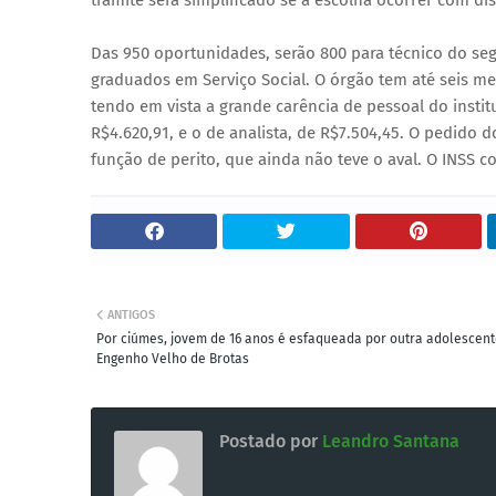
trâmite será simplificado se a escolha ocorrer com di
Das 950 oportunidades, serão 800 para técnico do segu
graduados em Serviço Social. O órgão tem até seis me
tendo em vista a grande carência de pessoal do instit
R$4.620,91, e o de analista, de R$7.504,45. O pedido 
função de perito, que ainda não teve o aval. O INSS c
ANTIGOS
Por ciúmes, jovem de 16 anos é esfaqueada por outra adolescent
Engenho Velho de Brotas
Postado por
Leandro Santana