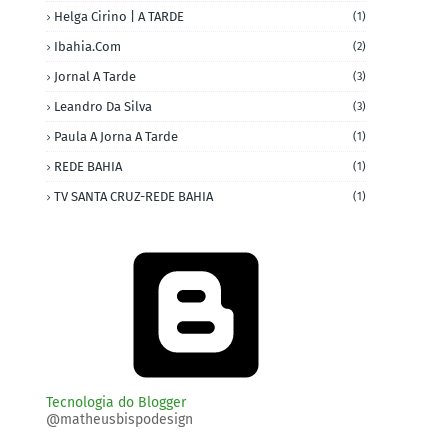
Helga Cirino | A TARDE
(1)
Ibahia.com
(2)
Jornal A Tarde
(3)
Leandro Da Silva
(3)
Paula A Jorna A Tarde
(1)
REDE BAHIA
(1)
TV SANTA CRUZ-REDE BAHIA
(1)
Tecnologia do Blogger
@matheusbispodesign