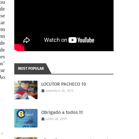
 ou
 de
 se
tar
bem
 em
 de
de
hes
as’
MOST POPULAR
rar
 Ao
LOCUTOR PACHECO 10
novembro 30, 2013
Obrigado a todos !!!
junho 28, 2019
S