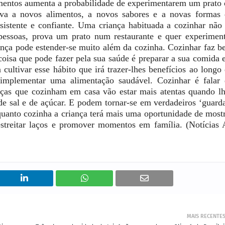
imentos aumenta a probabilidade de experimentarem um prato
tiva a novos alimentos, a novos sabores e a novas formas
istente e confiante. Uma criança habituada a cozinhar não
 pessoas, prova um prato num restaurante e quer experimen
iança pode estender-se muito além da cozinha. Cozinhar faz 
coisa que pode fazer pela sua saúde é preparar a sua comida
 cultivar esse hábito que irá trazer-lhes benefícios ao longo
mplementar uma alimentação saudável. Cozinhar é falar 
nças que cozinham em casa vão estar mais atentas quando l
 de sal e de açúcar. E podem tornar-se em verdadeiros ‘guard
anto cozinha a criança terá mais uma oportunidade de most
streitar laços e promover momentos em família. (Notícias
MAIS RECENTE