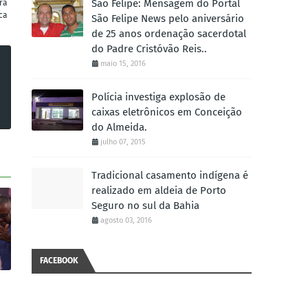
São Felipe: Mensagem do Portal
ra
ca
São Felipe News pelo aniversário
de 25 anos ordenação sacerdotal
do Padre Cristóvão Reis..
maio 15, 2016
Polícia investiga explosão de
caixas eletrônicos em Conceição
do Almeida.
julho 07, 2015
Tradicional casamento indígena é
realizado em aldeia de Porto
Seguro no sul da Bahia
agosto 03, 2016
FACEBOOK