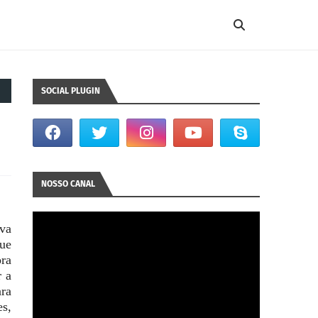
SOCIAL PLUGIN
NOSSO CANAL
eva
ue
ora
r a
ara
es,