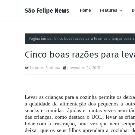
São Felipe News
Home
Features
D
Página inicial
Cinco boas razões para levar as crianças para a
Cinco boas razões para lev
Leandro Santana
novembro 24, 2015
Levar as crianças para a cozinha permite os deix
a qualidade da alimentação dos pequenos a out
snacks e comidas rápidas e muitas vezes nem tão
das crianças, como destaca o UOL, levar as cria
lidar com a frustração, uma vez que nem sempr
deixar que os seus filhos aprendam a cozinhar d