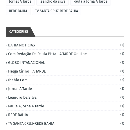
Jornal A Tarde
leandro da silva
Paula a Jorna A Tarde
REDE BAHIA
TV SANTA CRUZ-REDE BAHIA
CATEGORIES
BAHIA NOTICIAS
(2)
Com Redação De Paula Pitta | A TARDE On Line
(1)
GLOBO INTANACIONAL
(1)
Helga Cirino | A TARDE
(1)
Ibahia.com
(2)
Jornal A Tarde
(3)
Leandro Da Silva
(3)
Paula A Jorna A Tarde
(1)
REDE BAHIA
(1)
TV SANTA CRUZ-REDE BAHIA
(1)