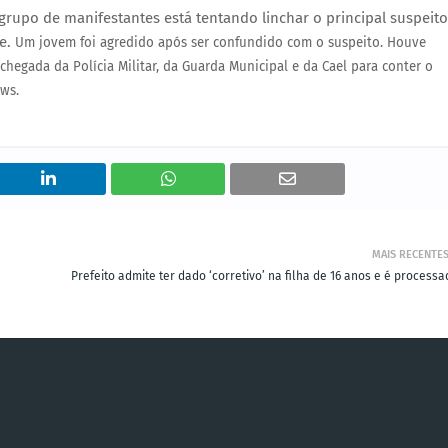
rupo de manifestantes está tentando linchar o principal suspeito
de.
Um jovem foi agredido após ser confundido com o suspeito.
Houve
 chegada da Polícia Militar, da Guarda Municipal e da Cael para conter o
ws.
MAIS RECENTE
a
Prefeito admite ter dado ‘corretivo’ na filha de 16 anos e é process