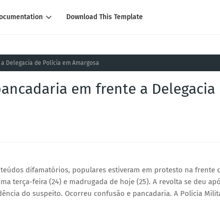
ocumentation
Download This Template
 a Delegacia de Polícia em Amargosa
pancadaria em frente a Delegacia
teúdos difamatórios, populares estiveram em protesto na frente 
ma terça-feira (24) e madrugada de hoje (25). A revolta se deu ap
idência do suspeito. Ocorreu confusão e pancadaria. A Polícia Milit