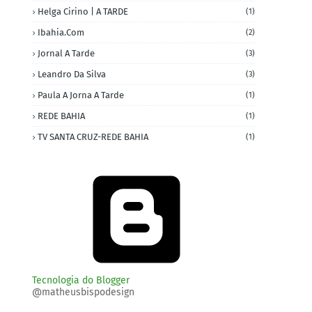
Helga Cirino | A TARDE
(1)
Ibahia.com
(2)
Jornal A Tarde
(3)
Leandro Da Silva
(3)
Paula A Jorna A Tarde
(1)
REDE BAHIA
(1)
TV SANTA CRUZ-REDE BAHIA
(1)
Tecnologia do Blogger
@matheusbispodesign