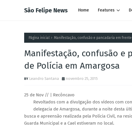
São Felipe News
Home
Features
D
Página inicial
Manifestação, confusão e pancadaria em frente
Manifestação, confusão e 
de Polícia em Amargosa
Leandro Santana
novembro 25, 2015
25 de Nov // | Recôncavo
Revoltados com a divulgação dos vídeos com con
delegacia de Amargosa, durante a noite desta últi
busca e apreensão realizada pela Polícia Civil, na res
Guarda Municipal e a Cael estiveram no local.