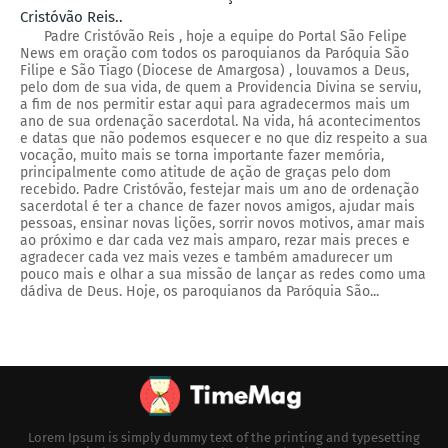
Cristóvão Reis..
Padre Cristóvão Reis , hoje a equipe do Portal São Felipe
News em oração com todos os paroquianos da Paróquia São
Filipe e São Tiago (Diocese de Amargosa) , louvamos a Deus,
pelo dom de sua vida, de quem a Providencia Divina se serviu,
a fim de nos permitir estar aqui para agradecermos mais um
ano de sua ordenação sacerdotal. Na vida, há acontecimentos
e datas que não podemos esquecer e no que diz respeito a sua
vocação, muito mais se torna importante fazer memória,
principalmente como atitude de ação de graças pelo dom
recebido. Padre Cristóvão, festejar mais um ano de ordenação
sacerdotal é ter a chance de fazer novos amigos, ajudar mais
pessoas, ensinar novas lições, sorrir novos motivos, amar mais
ao próximo e dar cada vez mais amparo, rezar mais preces e
agradecer cada vez mais vezes e também amadurecer um
pouco mais e olhar a sua missão de lançar as redes como uma
dádiva de Deus. Hoje, os paroquianos da Paróquia São...
Lorem Ipsum is simply dummy text of the printing and typesetting