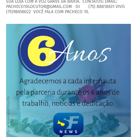
SUA LOJA COM A VOZ GRAVE DA BAHIA. CONTATOS: EMAIL:
PACHECO10LOCUTOR@GMAIL.COM OI (75) 88818631 VIVO
(75)98656022 VOCÊ FALA COM PACHECO 10.