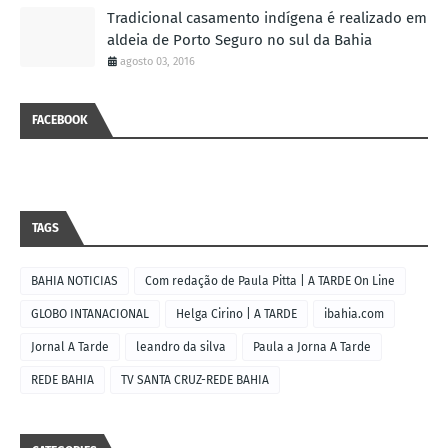
Tradicional casamento indígena é realizado em
aldeia de Porto Seguro no sul da Bahia
agosto 03, 2016
FACEBOOK
TAGS
BAHIA NOTICIAS
Com redação de Paula Pitta | A TARDE On Line
GLOBO INTANACIONAL
Helga Cirino | A TARDE
ibahia.com
Jornal A Tarde
leandro da silva
Paula a Jorna A Tarde
REDE BAHIA
TV SANTA CRUZ-REDE BAHIA