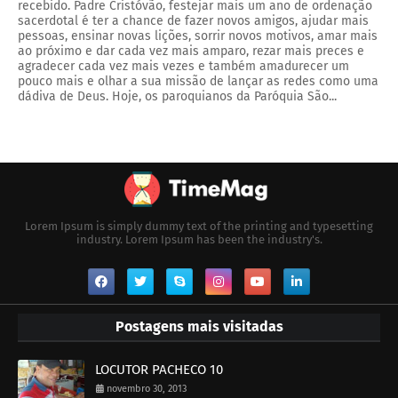
recebido. Padre Cristóvão, festejar mais um ano de ordenação
sacerdotal é ter a chance de fazer novos amigos, ajudar mais
pessoas, ensinar novas lições, sorrir novos motivos, amar mais
ao próximo e dar cada vez mais amparo, rezar mais preces e
agradecer cada vez mais vezes e também amadurecer um
pouco mais e olhar a sua missão de lançar as redes como uma
dádiva de Deus. Hoje, os paroquianos da Paróquia São...
Lorem Ipsum is simply dummy text of the printing and typesetting
industry. Lorem Ipsum has been the industry's.
Postagens mais visitadas
LOCUTOR PACHECO 10
novembro 30, 2013