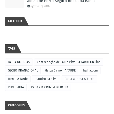
aldeia de Porto Seguro no sul da Bahia
agosto 03, 2016
FACEBOOK
TAGS
BAHIA NOTICIAS
Com redação de Paula Pitta | A TARDE On Line
GLOBO INTANACIONAL
Helga Cirino | A TARDE
ibahia.com
Jornal A Tarde
leandro da silva
Paula a Jorna A Tarde
REDE BAHIA
TV SANTA CRUZ-REDE BAHIA
CATEGORIES