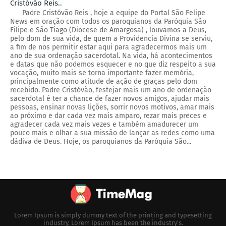
Cristóvão Reis..
Padre Cristóvão Reis , hoje a equipe do Portal São Felipe
News em oração com todos os paroquianos da Paróquia São
Filipe e São Tiago (Diocese de Amargosa) , louvamos a Deus,
pelo dom de sua vida, de quem a Providencia Divina se serviu,
a fim de nos permitir estar aqui para agradecermos mais um
ano de sua ordenação sacerdotal. Na vida, há acontecimentos
e datas que não podemos esquecer e no que diz respeito a sua
vocação, muito mais se torna importante fazer memória,
principalmente como atitude de ação de graças pelo dom
recebido. Padre Cristóvão, festejar mais um ano de ordenação
sacerdotal é ter a chance de fazer novos amigos, ajudar mais
pessoas, ensinar novas lições, sorrir novos motivos, amar mais
ao próximo e dar cada vez mais amparo, rezar mais preces e
agradecer cada vez mais vezes e também amadurecer um
pouco mais e olhar a sua missão de lançar as redes como uma
dádiva de Deus. Hoje, os paroquianos da Paróquia São...
Lorem Ipsum is simply dummy text of the printing and typesetting
industry. Lorem Ipsum has been the industry's.