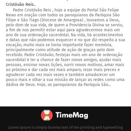
Cristóvão Reis..
Padre Cristóvão Reis , hoje a equipe do Portal São Felipe
News em oração com todos os paroquianos da Paróquia São
Filipe e São Tiago (Diocese de Amargosa) , louvamos a Deus,
pelo dom de sua vida, de quem a Providencia Divina se serviu,
a fim de nos permitir estar aqui para agradecermos mais um
ano de sua ordenação sacerdotal. Na vida, há acontecimentos
e datas que não podemos esquecer e no que diz respeito a sua
vocação, muito mais se torna importante fazer memória,
principalmente como atitude de ação de graças pelo dom
recebido. Padre Cristóvão, festejar mais um ano de ordenação
sacerdotal é ter a chance de fazer novos amigos, ajudar mais
pessoas, ensinar novas lições, sorrir novos motivos, amar mais
ao próximo e dar cada vez mais amparo, rezar mais preces e
agradecer cada vez mais vezes e também amadurecer um
pouco mais e olhar a sua missão de lançar as redes como uma
dádiva de Deus. Hoje, os paroquianos da Paróquia São...
Lorem Ipsum is simply dummy text of the printing and typesetting