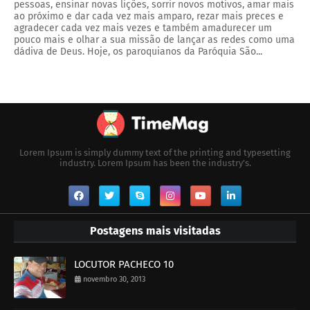
pessoas, ensinar novas lições, sorrir novos motivos, amar mais
ao próximo e dar cada vez mais amparo, rezar mais preces e
agradecer cada vez mais vezes e também amadurecer um
pouco mais e olhar a sua missão de lançar as redes como uma
dádiva de Deus. Hoje, os paroquianos da Paróquia São...
Lorem Ipsum is simply dummy text of the printing and typesetting
industry. Lorem Ipsum has been the industry's.
Postagens mais visitadas
LOCUTOR PACHECO 10
novembro 30, 2013