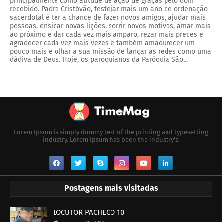
principalmente como atitude de ação de graças pelo dom
recebido. Padre Cristóvão, festejar mais um ano de ordenação
sacerdotal é ter a chance de fazer novos amigos, ajudar mais
pessoas, ensinar novas lições, sorrir novos motivos, amar mais
ao próximo e dar cada vez mais amparo, rezar mais preces e
agradecer cada vez mais vezes e também amadurecer um
pouco mais e olhar a sua missão de lançar as redes como uma
dádiva de Deus. Hoje, os paroquianos da Paróquia São...
Lorem Ipsum is simply dummy text of the printing and typesetting
industry. Lorem Ipsum has been the industry's.
Postagens mais visitadas
LOCUTOR PACHECO 10