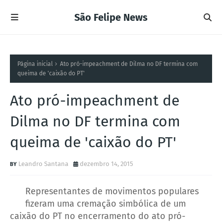
São Felipe News
Página inicial
Ato pró-impeachment de Dilma no DF termina com
queima de 'caixão do PT'
Ato pró-impeachment de
Dilma no DF termina com
queima de 'caixão do PT'
Leandro Santana
dezembro 14, 2015
Representantes de movimentos populares
fizeram uma cremação simbólica de um
caixão do PT no encerramento do ato pró-