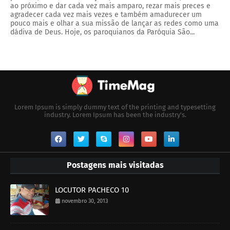
ao próximo e dar cada vez mais amparo, rezar mais preces e
agradecer cada vez mais vezes e também amadurecer um
pouco mais e olhar a sua missão de lançar as redes como uma
dádiva de Deus. Hoje, os paroquianos da Paróquia São...
Lorem Ipsum is simply dummy text of the printing and typesetting
industry. Lorem Ipsum has been the industry's.
Postagens mais visitadas
LOCUTOR PACHECO 10
novembro 30, 2013