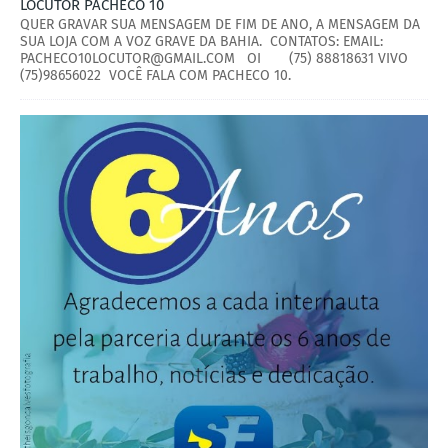
LOCUTOR PACHECO 10
QUER GRAVAR SUA MENSAGEM DE FIM DE ANO, A MENSAGEM DA
SUA LOJA COM A VOZ GRAVE DA BAHIA. CONTATOS: EMAIL:
PACHECO10LOCUTOR@GMAIL.COM OI (75) 88818631 VIVO
(75)98656022 VOCÊ FALA COM PACHECO 10.