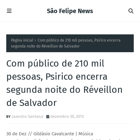
São Felipe News
Página inicial
Com público de 210 mil pessoas, Psirico encerra
segunda noite do Réveillon de Salvador
Com público de 210 mil
pessoas, Psirico encerra
segunda noite do Réveillon
de Salvador
Leandro Santana
dezembro 30, 2015
30 de Dez // Gildásio Cavalcante | Música