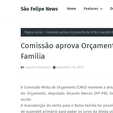
São Felipe News
Home
Features
D
Página inicial
Comissão aprova Orçamento de 2016 e mantém B
Comissão aprova Orçament
Família
Leandro Santana
dezembro 19, 2015
A Comissão Mista de Orçamento (CMO) manteve a dotaçã
do Orçamento, deputado Ricardo Barros (PP-PR), t
social.
A manutenção da verba para o Bolsa Família foi poss
de superávit primário para pagar os juros da dívida pú