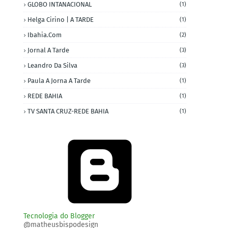
GLOBO INTANACIONAL
(1)
Helga Cirino | A TARDE
(1)
Ibahia.com
(2)
Jornal A Tarde
(3)
Leandro Da Silva
(3)
Paula A Jorna A Tarde
(1)
REDE BAHIA
(1)
TV SANTA CRUZ-REDE BAHIA
(1)
Tecnologia do Blogger
@matheusbispodesign