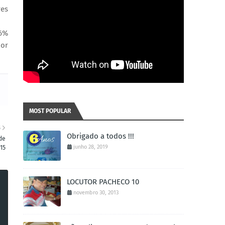
res
,6%
por
MOST POPULAR
S
Obrigado a todos !!!
de
junho 28, 2019
15
LOCUTOR PACHECO 10
novembro 30, 2013