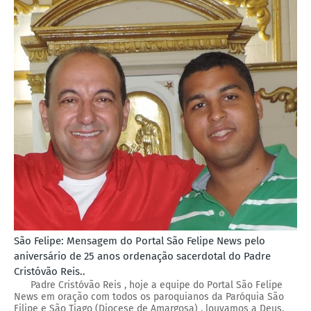
São Felipe: Mensagem do Portal São Felipe News pelo
aniversário de 25 anos ordenação sacerdotal do Padre
Cristóvão Reis..
Padre Cristóvão Reis , hoje a equipe do Portal São Felipe
News em oração com todos os paroquianos da Paróquia São
Filipe e São Tiago (Diocese de Amargosa) , louvamos a Deus,