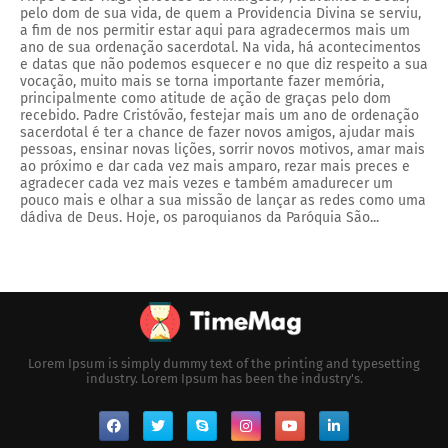
pelo dom de sua vida, de quem a Providencia Divina se serviu,
a fim de nos permitir estar aqui para agradecermos mais um
ano de sua ordenação sacerdotal. Na vida, há acontecimentos
e datas que não podemos esquecer e no que diz respeito a sua
vocação, muito mais se torna importante fazer memória,
principalmente como atitude de ação de graças pelo dom
recebido. Padre Cristóvão, festejar mais um ano de ordenação
sacerdotal é ter a chance de fazer novos amigos, ajudar mais
pessoas, ensinar novas lições, sorrir novos motivos, amar mais
ao próximo e dar cada vez mais amparo, rezar mais preces e
agradecer cada vez mais vezes e também amadurecer um
pouco mais e olhar a sua missão de lançar as redes como uma
dádiva de Deus. Hoje, os paroquianos da Paróquia São...
Lorem Ipsum is simply dummy text of the printing and typesetting
industry. Lorem Ipsum has been the industry's.