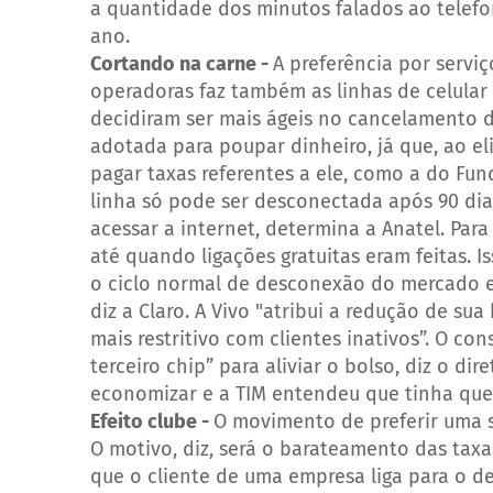
a quantidade dos minutos falados ao telefo
ano.
Cortando na carne -
A preferência por servi
operadoras faz também as linhas de celular 
decidiram ser mais ágeis no cancelamento de
adotada para poupar dinheiro, já que, ao e
pagar taxas referentes a ele, como a do Fun
linha só pode ser desconectada após 90 dia
acessar a internet, determina a Anatel. Par
até quando ligações gratuitas eram feitas. 
o ciclo normal de desconexão do mercado e o
diz a Claro. A Vivo "atribui a redução de su
mais restritivo com clientes inativos”.
O con
terceiro chip” para aliviar o bolso, diz o di
economizar e a TIM entendeu que tinha que 
Efeito clube -
O movimento de preferir uma só
O motivo, diz, será o barateamento das tax
que o cliente de uma empresa liga para o d