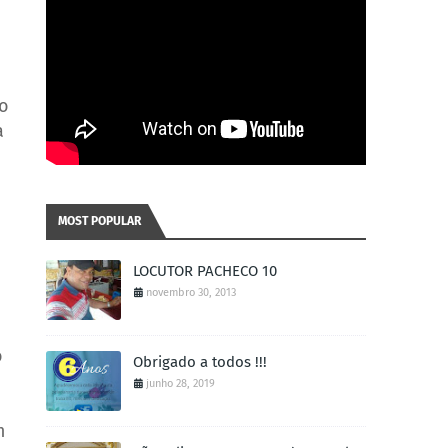
do
a
MOST POPULAR
LOCUTOR PACHECO 10
novembro 30, 2013
o
Obrigado a todos !!!
junho 28, 2019
m