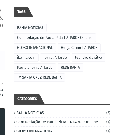
e
TAGS
6.
0.
BAHIA NOTICIAS
Com redação de Paula Pitta | A TARDE On Line
GLOBO INTANACIONAL
Helga Cirino | A TARDE
ibahia.com
Jornal A Tarde
leandro da silva
Paula a Jorna A Tarde
REDE BAHIA
TV SANTA CRUZ-REDE BAHIA
S
sa
da
CATEGORIES
BAHIA NOTICIAS
(2)
Com Redação De Paula Pitta | A TARDE On Line
(1)
GLOBO INTANACIONAL
(1)