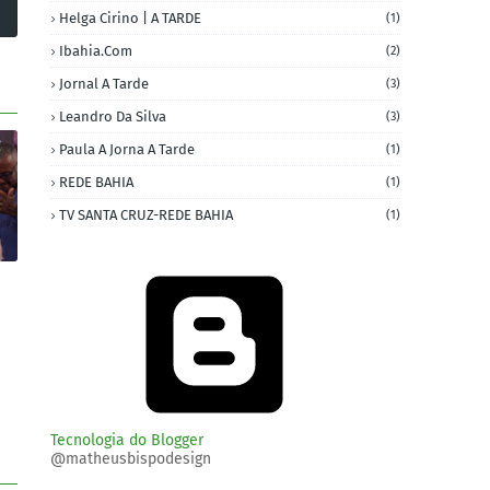
Helga Cirino | A TARDE
(1)
Ibahia.com
(2)
Jornal A Tarde
(3)
Leandro Da Silva
(3)
Paula A Jorna A Tarde
(1)
REDE BAHIA
(1)
TV SANTA CRUZ-REDE BAHIA
(1)
Tecnologia do Blogger
@matheusbispodesign