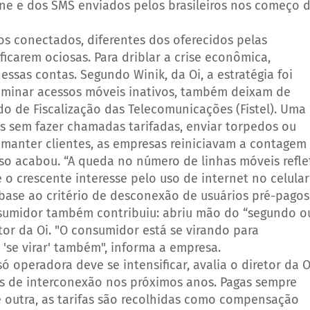
ne e dos SMS enviados pelos brasileiros nos começo 
ços conectados, diferentes dos oferecidos pelas
ficarem ociosas. Para driblar a crise econômica,
ssas contas. Segundo Winik, da Oi, a estratégia foi
liminar acessos móveis inativos, também deixam de
do de Fiscalização das Telecomunicações (Fistel).
Uma
s sem fazer chamadas tarifadas, enviar torpedos ou
a manter clientes, as empresas reiniciavam a contagem
Isso acabou.
“A queda no número de linhas móveis refle
 crescente interesse pelo uso de internet no celular”
a base ao critério de desconexão de usuários pré-pagos
sumidor também contribuiu: abriu mão do “segundo o
retor da Oi. "O consumidor está se virando para
'se virar' também", informa a empresa.
 operadora deve se intensificar, avalia o diretor da O
as de interconexão nos próximos anos. Pagas sempre
e outra, as tarifas são recolhidas como compensação