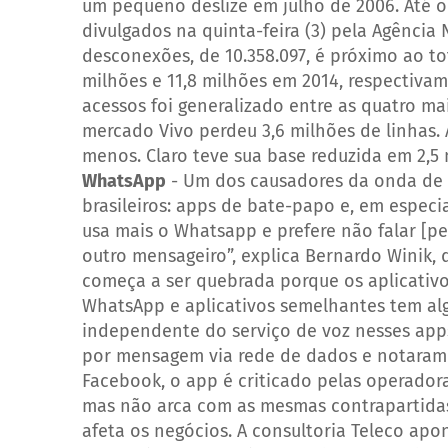
um pequeno deslize em julho de 2006. Até 
divulgados na quinta-feira (3) pela Agência
desconexões, de 10.358.097, é próximo ao tot
milhões e 11,8 milhões em 2014, respectiva
acessos foi generalizado entre as quatro mai
mercado Vivo perdeu 3,6 milhões de linhas. 
menos. Claro teve sua base reduzida em 2,5 m
WhatsApp
-
Um dos causadores da onda de 
brasileiros: apps de bate-papo e, em especi
usa mais o Whatsapp e prefere não falar [pe
outro mensageiro”, explica Bernardo Winik, 
começa a ser quebrada porque os aplicativos
WhatsApp e aplicativos semelhantes tem alg
independente do serviço de voz nesses apps
por mensagem via rede de dados e notaram
Facebook, o app é criticado pelas operador
mas não arca com as mesmas contrapartidas,
afeta os negócios.
A consultoria Teleco ap