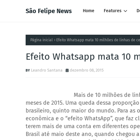
São Felipe News
Home
Features
D
Página inicial
Efeito Whatsapp mata 10 milhões de linhas de ce
Efeito Whatsapp mata 10 mi
Leandro Santana
dezembro 08, 2015
Mais de 10 milhões de lin
meses de 2015. Uma queda dessa proporção 
brasileiro, quinto maior do mundo. Para as 
econômica e o “efeito WhatsApp”, que faz c
terem mais de uma conta em diferentes ope
Brasil até maio deste ano, quando chegou a 