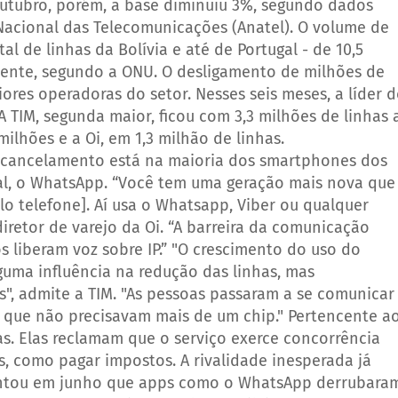
outubro, porém, a base diminuiu 3%, segundo dados
 Nacional das Telecomunicações (Anatel). O volume de
al de linhas da Bolívia e até de Portugal - de 10,5
mente, segundo a ONU.
O desligamento de milhões de
ores operadoras do setor. Nesses seis meses, a líder 
A TIM, segunda maior, ficou com 3,3 milhões de linhas 
ilhões e a Oi, em 1,3 milhão de linhas.
cancelamento está na maioria dos smartphones dos
al, o WhatsApp.
“Você tem uma geração mais nova que
lo telefone]. Aí usa o Whatsapp, Viber ou qualquer
diretor de varejo da Oi. “A barreira da comunicação
 liberam voz sobre IP.”
"O crescimento do uso do
uma influência na redução das linhas, mas
", admite a TIM. "As pessoas passaram a se comunicar
 que não precisavam mais de um chip."
Pertencente a
as. Elas reclamam que o serviço exerce concorrência
 como pagar impostos. A rivalidade inesperada já
ontou em junho que apps como o WhatsApp derrubara