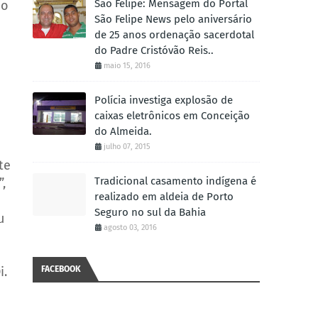
São Felipe: Mensagem do Portal
do
São Felipe News pelo aniversário
de 25 anos ordenação sacerdotal
do Padre Cristóvão Reis..
maio 15, 2016
Polícia investiga explosão de
caixas eletrônicos em Conceição
do Almeida.
julho 07, 2015
te
Tradicional casamento indígena é
,
realizado em aldeia de Porto
Seguro no sul da Bahia
u
agosto 03, 2016
i.
FACEBOOK