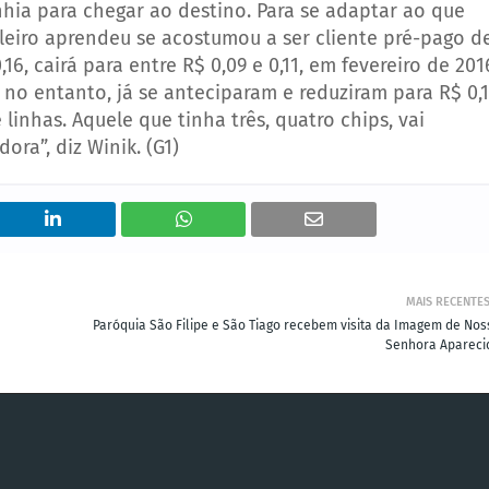
hia para chegar ao destino. Para se adaptar ao que
ileiro aprendeu se acostumou a ser cliente pré-pago d
,16, cairá para entre R$ 0,09 e 0,11, em fevereiro de 201
Oi, no entanto, já se anteciparam e reduziram para R$ 0,1
inhas. Aquele que tinha três, quatro chips, vai
ra”, diz Winik. (G1)
MAIS RECENTE
Paróquia São Filipe e São Tiago recebem visita da Imagem de Nos
Senhora Apareci