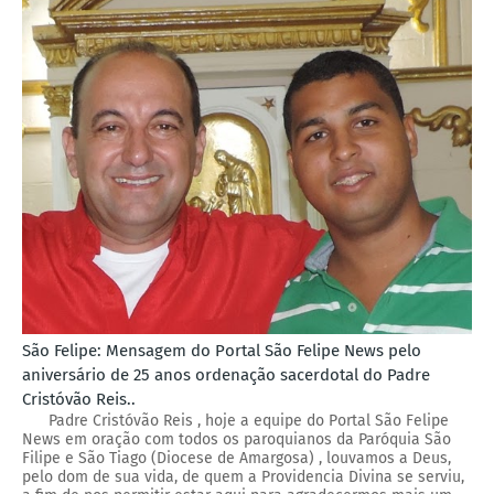
São Felipe: Mensagem do Portal São Felipe News pelo
aniversário de 25 anos ordenação sacerdotal do Padre
Cristóvão Reis..
Padre Cristóvão Reis , hoje a equipe do Portal São Felipe
News em oração com todos os paroquianos da Paróquia São
Filipe e São Tiago (Diocese de Amargosa) , louvamos a Deus,
pelo dom de sua vida, de quem a Providencia Divina se serviu,