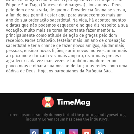
Filipe e São Tiago (Diocese de Amargosa) , louvamos a Deus,
pelo dom de sua vida, de quem a Providencia Divina se serviu,
a fim de nos permitir estar aqui para agradecermos mais um
ano de sua ordenação sacerdotal. Na vida, há acontecimentos
e datas que não podemos esquecer e no que diz respeito a sua
vocação, muito mais se torna importante fazer memória,
principalmente como atitude de ação de graças pelo dom
recebido. Padre Cristóvão, festejar mais um ano de ordenação
sacerdotal é ter a chance de fazer novos amigos, ajudar mais
pessoas, ensinar novas lições, sorrir novos motivos, amar mais
ao próximo e dar cada vez mais amparo, rezar mais preces e
agradecer cada vez mais vezes e também amadurecer um
pouco mais e olhar a sua missão de lançar as redes como uma
dádiva de Deus. Hoje, os paroquianos da Paróquia São...
Lorem Ipsum is simply dummy text of the printing and typesetting
industry. Lorem Ipsum has been the industry's.