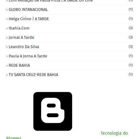
Com Redação De Paula Pitta | A TARDE On Line
(1)
GLOBO INTANACIONAL
(1)
Helga Cirino | A TARDE
(1)
Ibahia.com
(2)
Jornal A Tarde
(3)
Leandro Da Silva
(3)
Paula A Jorna A Tarde
(1)
REDE BAHIA
(1)
TV SANTA CRUZ-REDE BAHIA
(1)
Tecnologia do
Blogger