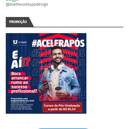
@matheusbispodesign
PROMOÇÃO