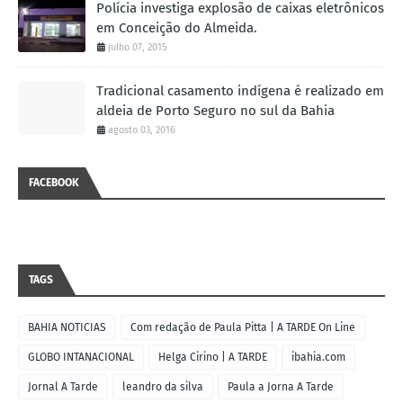
Polícia investiga explosão de caixas eletrônicos
em Conceição do Almeida.
julho 07, 2015
Tradicional casamento indígena é realizado em
aldeia de Porto Seguro no sul da Bahia
agosto 03, 2016
FACEBOOK
TAGS
BAHIA NOTICIAS
Com redação de Paula Pitta | A TARDE On Line
GLOBO INTANACIONAL
Helga Cirino | A TARDE
ibahia.com
Jornal A Tarde
leandro da silva
Paula a Jorna A Tarde