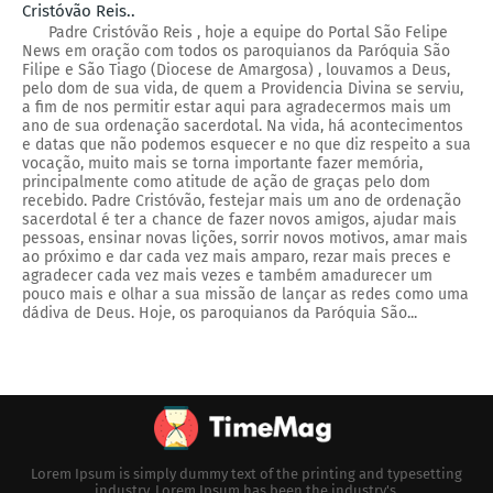
Cristóvão Reis..
Padre Cristóvão Reis , hoje a equipe do Portal São Felipe
News em oração com todos os paroquianos da Paróquia São
Filipe e São Tiago (Diocese de Amargosa) , louvamos a Deus,
pelo dom de sua vida, de quem a Providencia Divina se serviu,
a fim de nos permitir estar aqui para agradecermos mais um
ano de sua ordenação sacerdotal. Na vida, há acontecimentos
e datas que não podemos esquecer e no que diz respeito a sua
vocação, muito mais se torna importante fazer memória,
principalmente como atitude de ação de graças pelo dom
recebido. Padre Cristóvão, festejar mais um ano de ordenação
sacerdotal é ter a chance de fazer novos amigos, ajudar mais
pessoas, ensinar novas lições, sorrir novos motivos, amar mais
ao próximo e dar cada vez mais amparo, rezar mais preces e
agradecer cada vez mais vezes e também amadurecer um
pouco mais e olhar a sua missão de lançar as redes como uma
dádiva de Deus. Hoje, os paroquianos da Paróquia São...
Lorem Ipsum is simply dummy text of the printing and typesetting
industry. Lorem Ipsum has been the industry's.