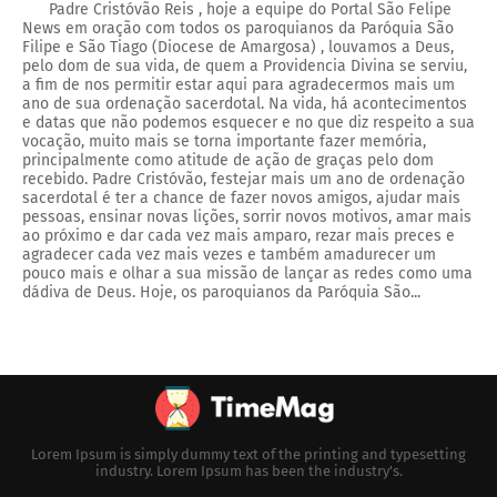
Padre Cristóvão Reis , hoje a equipe do Portal São Felipe
News em oração com todos os paroquianos da Paróquia São
Filipe e São Tiago (Diocese de Amargosa) , louvamos a Deus,
pelo dom de sua vida, de quem a Providencia Divina se serviu,
a fim de nos permitir estar aqui para agradecermos mais um
ano de sua ordenação sacerdotal. Na vida, há acontecimentos
e datas que não podemos esquecer e no que diz respeito a sua
vocação, muito mais se torna importante fazer memória,
principalmente como atitude de ação de graças pelo dom
recebido. Padre Cristóvão, festejar mais um ano de ordenação
sacerdotal é ter a chance de fazer novos amigos, ajudar mais
pessoas, ensinar novas lições, sorrir novos motivos, amar mais
ao próximo e dar cada vez mais amparo, rezar mais preces e
agradecer cada vez mais vezes e também amadurecer um
pouco mais e olhar a sua missão de lançar as redes como uma
dádiva de Deus. Hoje, os paroquianos da Paróquia São...
Lorem Ipsum is simply dummy text of the printing and typesetting
industry. Lorem Ipsum has been the industry's.