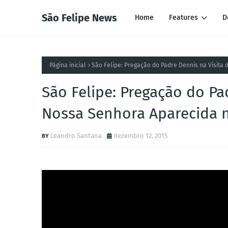
São Felipe News
Home
Features
D
Página inicial
São Felipe: Pregação do Padre Dennis na Visita 
São Felipe: Pregação do Pa
Nossa Senhora Aparecida na 
Leandro Santana
dezembro 12, 2015