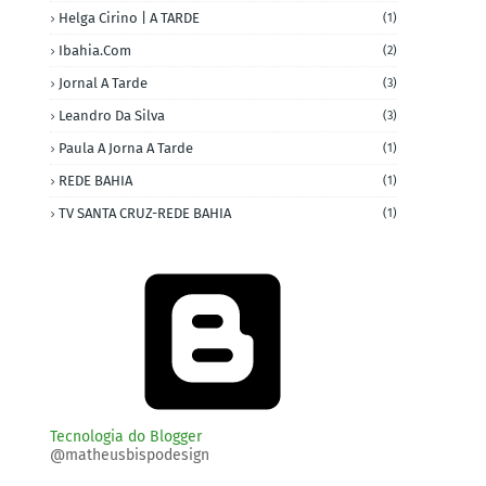
Helga Cirino | A TARDE
(1)
Ibahia.com
(2)
Jornal A Tarde
(3)
Leandro Da Silva
(3)
Paula A Jorna A Tarde
(1)
REDE BAHIA
(1)
TV SANTA CRUZ-REDE BAHIA
(1)
Tecnologia do Blogger
@matheusbispodesign