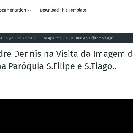
ocumentation
Download This Template
da Imagem de Nossa Senhora Aparecida na Paróquia S.Filipe e S.Tiago..
dre Dennis na Visita da Imagem 
Paróquia S.Filipe e S.Tiago..