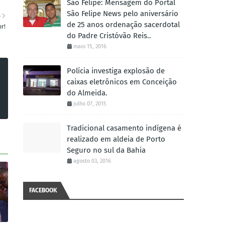
São Felipe: Mensagem do Portal
São Felipe News pelo aniversário
S
de 25 anos ordenação sacerdotal
or!
do Padre Cristóvão Reis..
maio 15, 2016
Polícia investiga explosão de
caixas eletrônicos em Conceição
do Almeida.
julho 07, 2015
Tradicional casamento indígena é
realizado em aldeia de Porto
Seguro no sul da Bahia
agosto 03, 2016
FACEBOOK