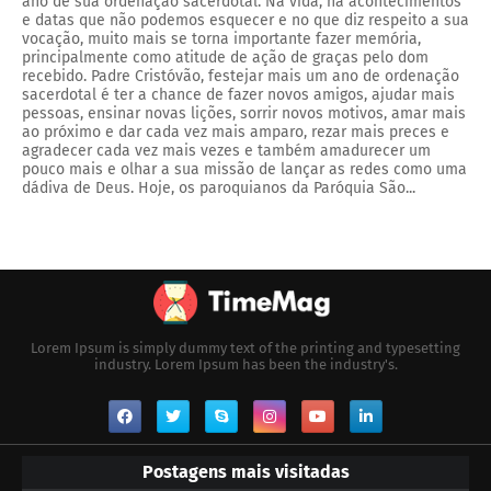
ano de sua ordenação sacerdotal. Na vida, há acontecimentos
e datas que não podemos esquecer e no que diz respeito a sua
vocação, muito mais se torna importante fazer memória,
principalmente como atitude de ação de graças pelo dom
recebido. Padre Cristóvão, festejar mais um ano de ordenação
sacerdotal é ter a chance de fazer novos amigos, ajudar mais
pessoas, ensinar novas lições, sorrir novos motivos, amar mais
ao próximo e dar cada vez mais amparo, rezar mais preces e
agradecer cada vez mais vezes e também amadurecer um
pouco mais e olhar a sua missão de lançar as redes como uma
dádiva de Deus. Hoje, os paroquianos da Paróquia São...
Lorem Ipsum is simply dummy text of the printing and typesetting
industry. Lorem Ipsum has been the industry's.
Postagens mais visitadas