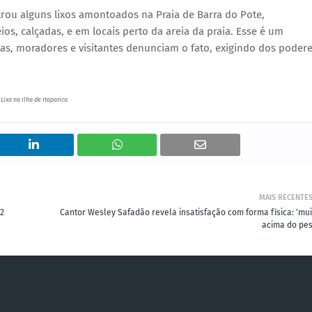
strou alguns lixos amontoados na Praia de Barra do Pote,
ios, calçadas, e em locais perto da areia da praia. Esse é um
as, moradores e visitantes denunciam o fato, exigindo dos poder
Lixo na Ilha de Itaparica
MAIS RECENTE
12
Cantor Wesley Safadão revela insatisfação com forma física: 'mui
acima do pes