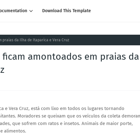
ocumentation
Download This Template
 praias da Ilha de Itaparica e Vera Cruz
os ficam amontoados em praias da
uz
ica e Vera Cruz, está com lixo em todos os lugares tornando
itantes.
Moradores se queixam que os veículos da coleta demora
ades, que sofrem com ratos e insetos. Animais de maior porte,
de alimentos.