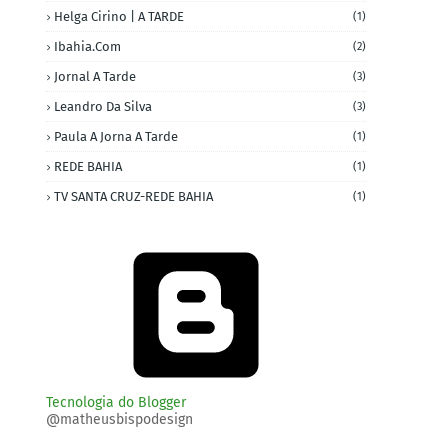
Helga Cirino | A TARDE
(1)
Ibahia.com
(2)
Jornal A Tarde
(3)
Leandro Da Silva
(3)
Paula A Jorna A Tarde
(1)
REDE BAHIA
(1)
TV SANTA CRUZ-REDE BAHIA
(1)
Tecnologia do Blogger
@matheusbispodesign