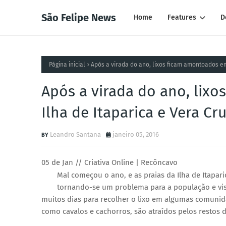
São Felipe News
Home
Features
D
Página inicial
Após a virada do ano, lixos ficam amontoados em
Após a virada do ano, lix
Ilha de Itaparica e Vera Cr
Leandro Santana
janeiro 05, 2016
05 de Jan // Criativa Online | Recôncavo
Mal começou o ano, e as praias da Ilha de Itapar
tornando-se um problema para a população e vis
muitos dias para recolher o lixo em algumas comunid
como cavalos e cachorros, são atraídos pelos restos 