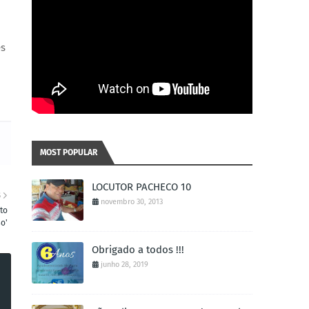
es
MOST POPULAR
LOCUTOR PACHECO 10
S
novembro 30, 2013
to
o'
Obrigado a todos !!!
junho 28, 2019