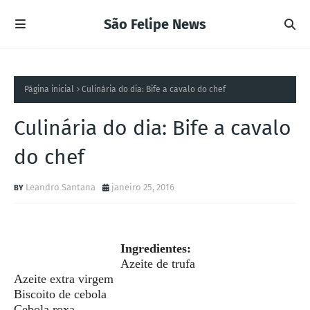
São Felipe News
Página inicial
Culinária do dia: Bife a cavalo do chef
Culinária do dia: Bife a cavalo
do chef
Leandro Santana
janeiro 25, 2016
Ingredientes:
Azeite de trufa
Azeite extra virgem
Biscoito de cebola
Cebola roxa