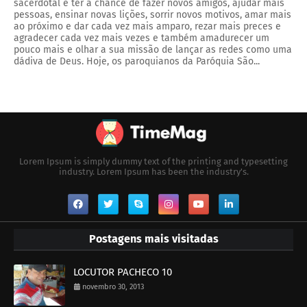
sacerdotal é ter a chance de fazer novos amigos, ajudar mais
pessoas, ensinar novas lições, sorrir novos motivos, amar mais
ao próximo e dar cada vez mais amparo, rezar mais preces e
agradecer cada vez mais vezes e também amadurecer um
pouco mais e olhar a sua missão de lançar as redes como uma
dádiva de Deus. Hoje, os paroquianos da Paróquia São...
Lorem Ipsum is simply dummy text of the printing and typesetting
industry. Lorem Ipsum has been the industry's.
Postagens mais visitadas
LOCUTOR PACHECO 10
novembro 30, 2013