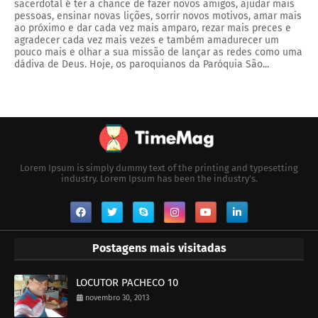
sacerdotal é ter a chance de fazer novos amigos, ajudar mais
pessoas, ensinar novas lições, sorrir novos motivos, amar mais
ao próximo e dar cada vez mais amparo, rezar mais preces e
agradecer cada vez mais vezes e também amadurecer um
pouco mais e olhar a sua missão de lançar as redes como uma
dádiva de Deus. Hoje, os paroquianos da Paróquia São...
Lorem Ipsum is simply dummy text of the printing and typesetting
industry. Lorem Ipsum has been the industry's.
Postagens mais visitadas
LOCUTOR PACHECO 10
novembro 30, 2013