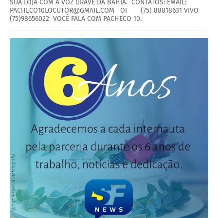
SUA LOJA COM A VOZ GRAVE DA BAHIA. CONTATOS: EMAIL:
PACHECO10LOCUTOR@GMAIL.COM OI (75) 88818631 VIVO
(75)98656022 VOCÊ FALA COM PACHECO 10.