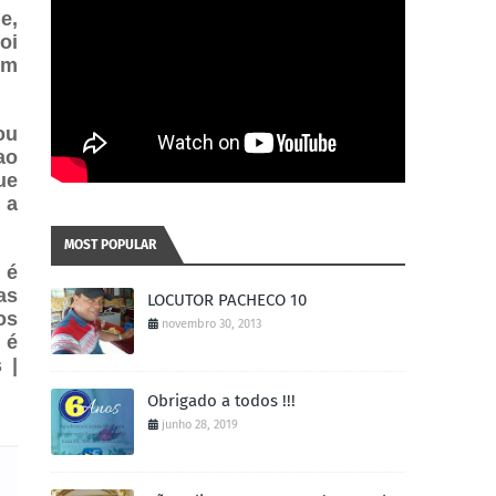
e,
oi
um
ou
ao
ue
 a
MOST POPULAR
 é
as
LOCUTOR PACHECO 10
os
novembro 30, 2013
 é
 |
Obrigado a todos !!!
junho 28, 2019