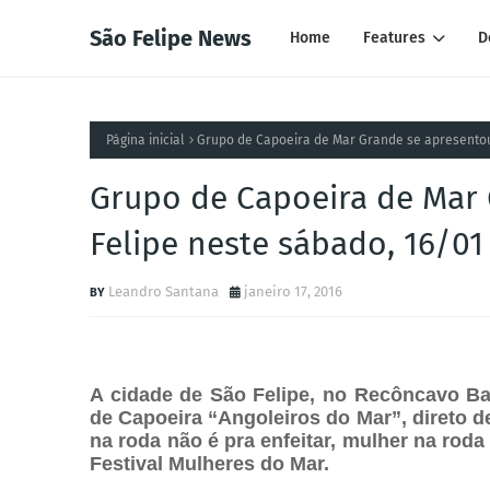
São Felipe News
Home
Features
D
Página inicial
Grupo de Capoeira de Mar Grande se apresentou
Grupo de Capoeira de Mar
Felipe neste sábado, 16/01
Leandro Santana
janeiro 17, 2016
A cidade de São Felipe, no Recôncavo Bai
de Capoeira “Angoleiros do Mar”, direto d
na roda não é pra enfeitar, mulher na roda
Festival Mulheres do Mar.