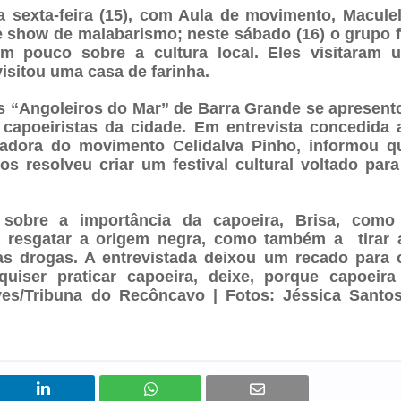
 sexta-feira (15), com Aula de movimento, Maculel
e show de malabarismo; neste sábado (16) o grupo f
m pouco sobre a cultura local. Eles visitaram 
isitou uma casa de farinha.
s “Angoleiros do Mar” de Barra Grande se apresent
capoeiristas da cidade. Em entrevista concedida 
nadora do movimento Celidalva Pinho, informou q
s resolveu criar um festival cultural voltado para
 sobre a importância da capoeira, Brisa, como
a resgatar a origem negra, como também a tirar 
s drogas. A entrevistada deixou um recado para 
quiser praticar capoeira, deixe, porque capoeira
lves/Tribuna do Recôncavo | Fotos: Jéssica Santos