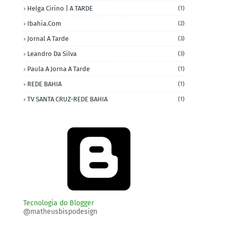
Helga Cirino | A TARDE
(1)
Ibahia.com
(2)
Jornal A Tarde
(3)
Leandro Da Silva
(3)
Paula A Jorna A Tarde
(1)
REDE BAHIA
(1)
TV SANTA CRUZ-REDE BAHIA
(1)
Tecnologia do Blogger
@matheusbispodesign