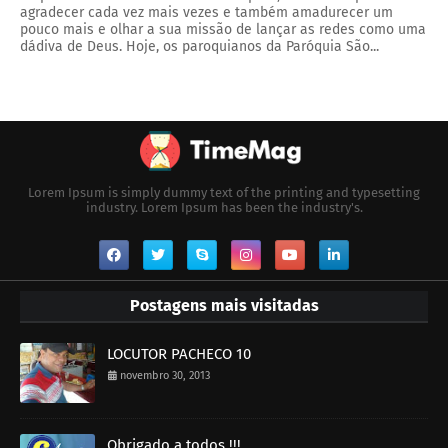
agradecer cada vez mais vezes e também amadurecer um
pouco mais e olhar a sua missão de lançar as redes como uma
dádiva de Deus. Hoje, os paroquianos da Paróquia São...
Lorem Ipsum is simply dummy text of the printing and typesetting
industry. Lorem Ipsum has been the industry's.
Postagens mais visitadas
LOCUTOR PACHECO 10
novembro 30, 2013
Obrigado a todos !!!