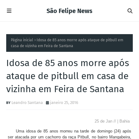
São Felipe News
Página inicial
Idosa de 85 anos morre após ataque de pitbull em
casa de vizinha em Feira de Santana
Idosa de 85 anos morre após
ataque de pitbull em casa de
vizinha em Feira de Santana
Leandro Santana
janeiro 25, 2016
25 de Jan // | Bahia
Uma idosa de 85 anos morreu na tarde de domingo (24) após
ser atacada por um cachorro da raça Pitbull, no bairro Mangabeira,