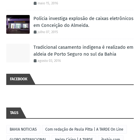
maio 15, 2016
Polícia investiga explosão de caixas eletrônicos
em Conceição do Almeida.
julho 07, 2015
Tradicional casamento indígena é realizado em
aldeia de Porto Seguro no sul da Bahia
agosto 03, 2016
FACEBOOK
TAGS
BAHIA NOTICIAS
Com redação de Paula Pitta | A TARDE On Line
GLOBO INTANACIONAL
Helga Cirino | A TARDE
ibahia.com