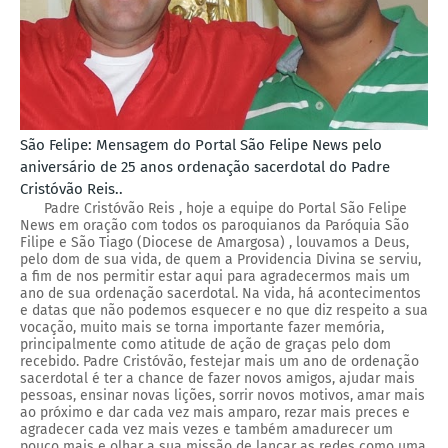
São Felipe: Mensagem do Portal São Felipe News pelo
aniversário de 25 anos ordenação sacerdotal do Padre
Cristóvão Reis..
Padre Cristóvão Reis , hoje a equipe do Portal São Felipe
News em oração com todos os paroquianos da Paróquia São
Filipe e São Tiago (Diocese de Amargosa) , louvamos a Deus,
pelo dom de sua vida, de quem a Providencia Divina se serviu,
a fim de nos permitir estar aqui para agradecermos mais um
ano de sua ordenação sacerdotal. Na vida, há acontecimentos
e datas que não podemos esquecer e no que diz respeito a sua
vocação, muito mais se torna importante fazer memória,
principalmente como atitude de ação de graças pelo dom
recebido. Padre Cristóvão, festejar mais um ano de ordenação
sacerdotal é ter a chance de fazer novos amigos, ajudar mais
pessoas, ensinar novas lições, sorrir novos motivos, amar mais
ao próximo e dar cada vez mais amparo, rezar mais preces e
agradecer cada vez mais vezes e também amadurecer um
pouco mais e olhar a sua missão de lançar as redes como uma