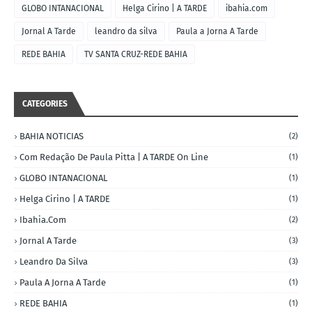
GLOBO INTANACIONAL
Helga Cirino | A TARDE
ibahia.com
Jornal A Tarde
leandro da silva
Paula a Jorna A Tarde
REDE BAHIA
TV SANTA CRUZ-REDE BAHIA
CATEGORIES
BAHIA NOTICIAS
(2)
Com Redação De Paula Pitta | A TARDE On Line
(1)
GLOBO INTANACIONAL
(1)
Helga Cirino | A TARDE
(1)
Ibahia.com
(2)
Jornal A Tarde
(3)
Leandro Da Silva
(3)
Paula A Jorna A Tarde
(1)
REDE BAHIA
(1)