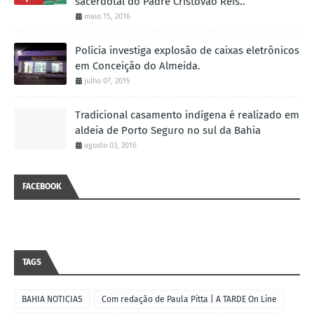
sacerdotal do Padre Cristóvão Reis..
maio 15, 2016
Polícia investiga explosão de caixas eletrônicos
em Conceição do Almeida.
julho 07, 2015
Tradicional casamento indígena é realizado em
aldeia de Porto Seguro no sul da Bahia
agosto 03, 2016
FACEBOOK
TAGS
BAHIA NOTICIAS
Com redação de Paula Pitta | A TARDE On Line