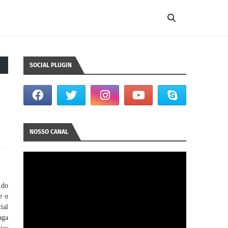
SOCIAL PLUGIN
NOSSO CANAL
 do
e o
ial
aga