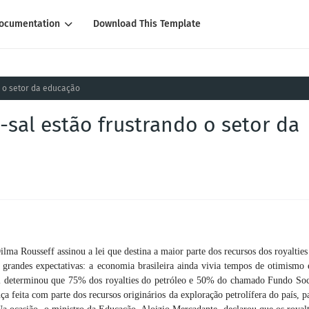
ocumentation
Download This Template
o o setor da educação
-sal estão frustrando o setor da
ma Rousseff assinou a lei que destina a maior parte dos recursos dos royalties
randes expectativas: a economia brasileira ainda vivia tempos de otimismo 
lei determinou que 75% dos royalties do petróleo e 50% do chamado Fundo Soc
a feita com parte dos recursos originários da exploração petrolífera do país, p