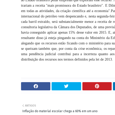
ao Estado brasileiro pelas empresas que exploram esse recurso. 
trariam a receita "mais promissora do Estado brasileiro". E Dil
em todas as atividades, da criação científica até a economia".
internacional do petróleo vem despencando e, nesta segunda-feira
cada barril extraído, será substancialmente menor a receita de r
consultoria legislativa da Câmara dos Deputados, de uma previsã
havia conseguido aplicar apenas 15% desse valor em 2015. E, ain
resultante disso já esteja pingando na conta do Ministério da E
alegando que os recursos estão ficando com o ministério para su
se queixam também que, por conta da crise econômica, os repass
uma pendência judicial contribui para a incerteza quanto a
distribuição dos recursos nos termos definidos pela lei de 2013.
ANTIGOS
Inflação do material escolar chega a 60% em um ano