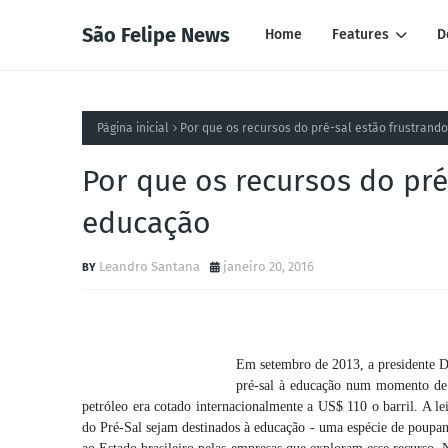
São Felipe News
Home
Features
D
Página inicial
Por que os recursos do pré-sal estão frustrand
Por que os recursos do pré
educação
Leandro Santana
janeiro 20, 2016
Em setembro de 2013, a presidente Dil
pré-sal à educação num momento de g
petróleo era cotado internacionalmente a US$ 110 o barril. A 
do Pré-Sal sejam destinados à educação - uma espécie de poupanç