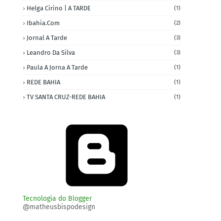
Helga Cirino | A TARDE
(1)
Ibahia.com
(2)
Jornal A Tarde
(3)
Leandro Da Silva
(3)
Paula A Jorna A Tarde
(1)
REDE BAHIA
(1)
TV SANTA CRUZ-REDE BAHIA
(1)
Tecnologia do Blogger
@matheusbispodesign