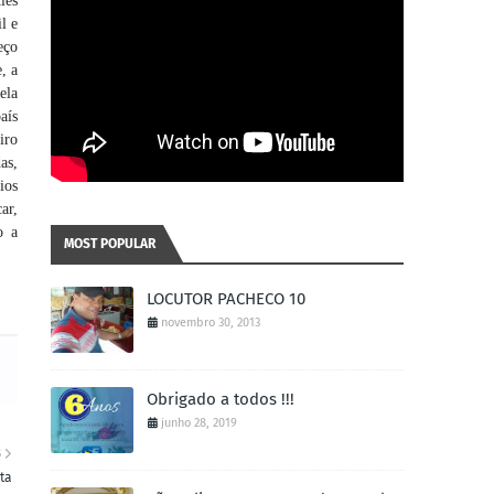
ies
l e
eço
, a
ela
aís
iro
as,
ios
ar,
o a
MOST POPULAR
LOCUTOR PACHECO 10
novembro 30, 2013
Obrigado a todos !!!
junho 28, 2019
S
ta