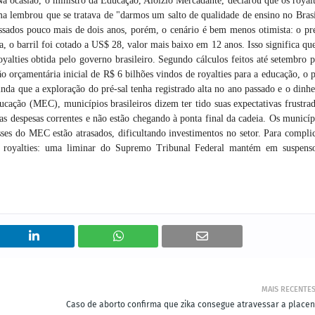
Na ocasião, o ministro da Educação, Aloizio Mercadante, declarou que os royalt
ma lembrou que se tratava de "darmos um salto de qualidade de ensino no Brasi
Passados pouco mais de dois anos, porém, o cenário é bem menos otimista: o pr
, o barril foi cotado a US$ 28, valor mais baixo em 12 anos. Isso significa que
oyalties obtida pelo governo brasileiro. Segundo cálculos feitos até setembro p
o orçamentária inicial de R$ 6 bilhões vindos de royalties para a educação, o p
da que a exploração do pré-sal tenha registrado alta no ano passado e o dinhe
ducação (MEC), municípios brasileiros dizem ter tido suas expectativas frustrad
as despesas correntes e não estão chegando à ponta final da cadeia. Os municíp
es do MEC estão atrasados, dificultando investimentos no setor. Para complic
os royalties: uma liminar do Supremo Tribunal Federal mantém em suspens
MAIS RECENTE
Caso de aborto confirma que zika consegue atravessar a placen