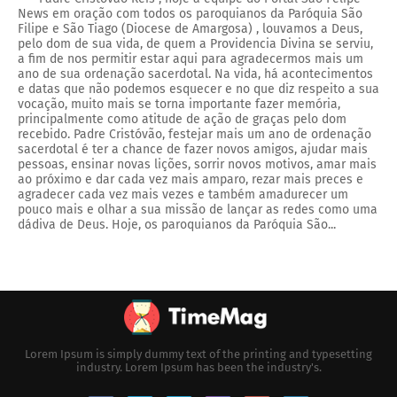
News em oração com todos os paroquianos da Paróquia São
Filipe e São Tiago (Diocese de Amargosa) , louvamos a Deus,
pelo dom de sua vida, de quem a Providencia Divina se serviu,
a fim de nos permitir estar aqui para agradecermos mais um
ano de sua ordenação sacerdotal. Na vida, há acontecimentos
e datas que não podemos esquecer e no que diz respeito a sua
vocação, muito mais se torna importante fazer memória,
principalmente como atitude de ação de graças pelo dom
recebido. Padre Cristóvão, festejar mais um ano de ordenação
sacerdotal é ter a chance de fazer novos amigos, ajudar mais
pessoas, ensinar novas lições, sorrir novos motivos, amar mais
ao próximo e dar cada vez mais amparo, rezar mais preces e
agradecer cada vez mais vezes e também amadurecer um
pouco mais e olhar a sua missão de lançar as redes como uma
dádiva de Deus. Hoje, os paroquianos da Paróquia São...
Lorem Ipsum is simply dummy text of the printing and typesetting
industry. Lorem Ipsum has been the industry's.