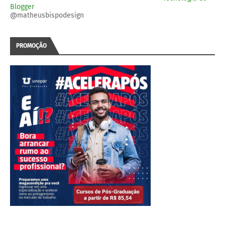
Blogger
@matheusbispodesign
PROMOÇÃO