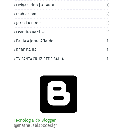
Helga Cirino | A TARDE
(1)
Ibahia.com
(2)
Jornal A Tarde
(3)
Leandro Da Silva
(3)
Paula A Jorna A Tarde
(1)
REDE BAHIA
(1)
TV SANTA CRUZ-REDE BAHIA
(1)
Tecnologia do Blogger
@matheusbispodesign