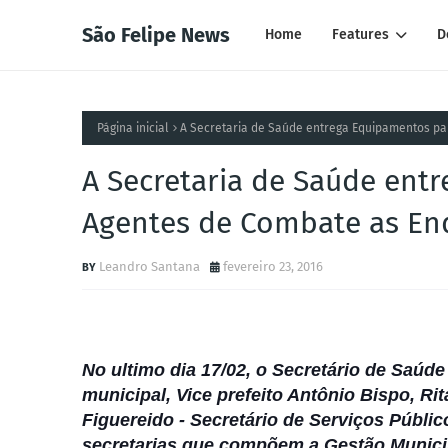
São Felipe News
Home
Features
D
Página inicial
A Secretaria de Saúde entrega Equipamentos pa
A Secretaria de Saúde ent
Agentes de Combate as En
Leandro Santana
fevereiro 23, 2016
No ultimo dia 17/02, o Secretário de Saú
municipal, Vice prefeito Antônio Bispo, Ri
Figuereido - Secretário de Serviços Públi
secretarias que compõem a Gestão Municip