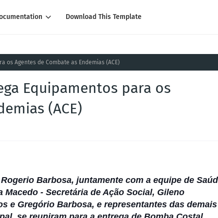
ocumentation
Download This Template
ra os Agentes de Combate as Endemias (ACE)
rega Equipamentos para os
demias (ACE)
de Rogerio Barbosa, juntamente com a equipe de Saú
ta Macedo - Secretária de Ação Social, Gileno
cos e Gregório Barbosa, e representantes das demais
al, se reuniram para a entrega de Bomba Costal