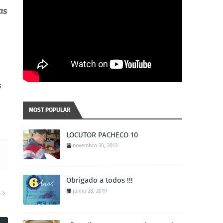
as
s
MOST POPULAR
LOCUTOR PACHECO 10
novembro 30, 2013
Obrigado a todos !!!
junho 28, 2019
S