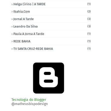
Helga Cirino | A TARDE
(1)
Ibahia.com
(2)
Jornal A Tarde
(3)
Leandro Da Silva
(3)
Paula A Jorna A Tarde
(1)
REDE BAHIA
(1)
TV SANTA CRUZ-REDE BAHIA
(1)
Tecnologia do Blogger
@matheusbispodesign