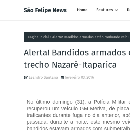
São Felipe News
Home
Features
D
Página inicial
Alerta! Bandidos armados estão roubando veícul
Alerta! Bandidos armados 
trecho Nazaré-Itaparica
Leandro Santana
fevereiro 03, 2016
No último domingo (31), a Polícia Milita
recuperou um veículo GM Meriva, de placa 
traficantes durante fuga no dia anterior
passada, durante a noite, este mesmo veícu
bandidos estavam armados com submetralhado