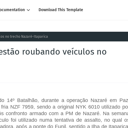
ocumentation
Download This Template
os no trecho Nazaré-Itaparica
estão roubando veículos no
r do 14º Batalhão, durante a operação Nazaré em Paz
fria NZF 7959, sendo a original NYK 6010 utilizado po
, após confronto armado com a PM de Nazaré. Na seman
lo foi utilizado numa tentativa de assalto, no qual o
ra, após a ponte do Funil, sentido a Ilha de Itaparica