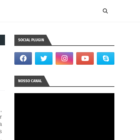
SOCIAL PLUGIN
NOSSO CANAL
,
r
a
s
.