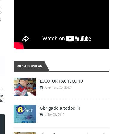
,
o
a
MOST POPULAR
LOCUTOR PACHECO 10
novembro 30, 2013
S
ra
ão
Obrigado a todos !!!
junho 28, 2019