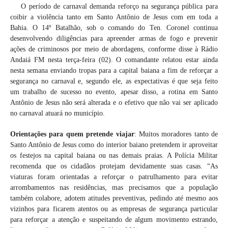
O período de carnaval demanda reforço na segurança pública para
coibir a violência tanto em Santo Antônio de Jesus com em toda a
Bahia. O 14º Batalhão, sob o comando do Ten. Coronel continua
desenvolvendo diligências para apreender armas de fogo e prevenir
ações de criminosos por meio de abordagens, conforme disse à Rádio
Andaiá FM nesta terça-feira (02). O comandante relatou estar ainda
nesta semana enviando tropas para a capital baiana a fim de reforçar a
segurança no carnaval e, segundo ele, as expectativas é que seja feito
um trabalho de sucesso no evento, apesar disso, a rotina em Santo
Antônio de Jesus não será alterada e o efetivo que não vai ser aplicado
no carnaval atuará no município.
Orientações para quem pretende viajar
: Muitos moradores tanto de
Santo Antônio de Jesus como do interior baiano pretendem ir aproveitar
os festejos na capital baiana ou nas demais praias. A Polícia Militar
recomenda que os cidadãos protejam devidamente suas casas. “As
viaturas foram orientadas a reforçar o patrulhamento para evitar
arrombamentos nas residências, mas precisamos que a população
também colabore, adotem atitudes preventivas, pedindo até mesmo aos
vizinhos para ficarem atentos ou as empresas de segurança particular
para reforçar a atenção e suspeitando de algum movimento estrando,