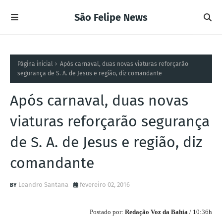
São Felipe News
Página inicial
Após carnaval, duas novas viaturas reforçarão
segurança de S. A. de Jesus e região, diz comandante
Após carnaval, duas novas
viaturas reforçarão segurança
de S. A. de Jesus e região, diz
comandante
Leandro Santana
fevereiro 02, 2016
Postado por:
Redação Voz da Bahia
/ 10:36h