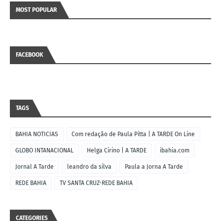
MOST POPULAR
FACEBOOK
TAGS
BAHIA NOTICIAS
Com redação de Paula Pitta | A TARDE On Line
GLOBO INTANACIONAL
Helga Cirino | A TARDE
ibahia.com
Jornal A Tarde
leandro da silva
Paula a Jorna A Tarde
REDE BAHIA
TV SANTA CRUZ-REDE BAHIA
CATEGORIES