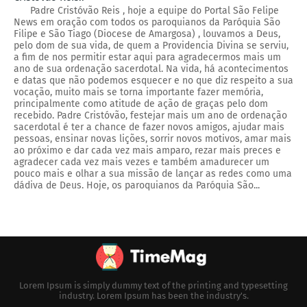
Padre Cristóvão Reis , hoje a equipe do Portal São Felipe
News em oração com todos os paroquianos da Paróquia São
Filipe e São Tiago (Diocese de Amargosa) , louvamos a Deus,
pelo dom de sua vida, de quem a Providencia Divina se serviu,
a fim de nos permitir estar aqui para agradecermos mais um
ano de sua ordenação sacerdotal. Na vida, há acontecimentos
e datas que não podemos esquecer e no que diz respeito a sua
vocação, muito mais se torna importante fazer memória,
principalmente como atitude de ação de graças pelo dom
recebido. Padre Cristóvão, festejar mais um ano de ordenação
sacerdotal é ter a chance de fazer novos amigos, ajudar mais
pessoas, ensinar novas lições, sorrir novos motivos, amar mais
ao próximo e dar cada vez mais amparo, rezar mais preces e
agradecer cada vez mais vezes e também amadurecer um
pouco mais e olhar a sua missão de lançar as redes como uma
dádiva de Deus. Hoje, os paroquianos da Paróquia São...
Lorem Ipsum is simply dummy text of the printing and typesetting
industry. Lorem Ipsum has been the industry's.