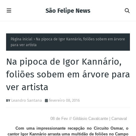
São Felipe News
Página inicial
Na pipoca de Igor Kannário, foliões sobem em árvore
para ver artista
Na pipoca de Igor Kannário,
foliões sobem em árvore para
ver artista
Leandro Santana
fevereiro 08, 2016
08 de Fev // Gildásio Cavalcante | Carnaval
Com uma impressionante recepção no Circuito Osmar, o
cantor Igor Kannário arrasta uma multidão de foliões no Campo