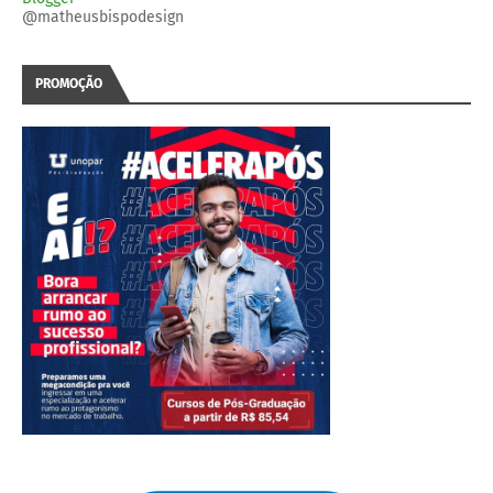
@matheusbispodesign
PROMOÇÃO