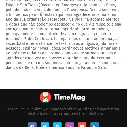
News em oração com todos os paroquianos da Paróquia São
Filipe e São Tiago (Diocese de Amargosa) , louvamos a Deus,
pelo dom de sua vida, de quem a Providencia Divina se serviu,
a fim de nos permitir estar aqui para agradecermos mais um
ano de sua ordenação sacerdotal. Na vida, há acontecimentos
e datas que não podemos esquecer e no que diz respeito a sua
vocação, muito mais se torna importante fazer memória,
principalmente como atitude de ação de graças pelo dom
recebido. Padre Cristóvão, festejar mais um ano de ordenação
sacerdotal é ter a chance de fazer novos amigos, ajudar mais
pessoas, ensinar novas lições, sorrir novos motivos, amar mais
ao próximo e dar cada vez mais amparo, rezar mais preces e
agradecer cada vez mais vezes e também amadurecer um
pouco mais e olhar a sua missão de lançar as redes como uma
dádiva de Deus. Hoje, os paroquianos da Paróquia São...
Lorem Ipsum is simply dummy text of the printing and typesetting
industry. Lorem Ipsum has been the industry's.