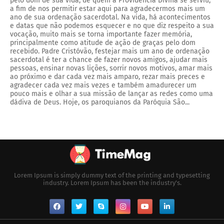
pelo dom de sua vida, de quem a Providencia Divina se serviu,
a fim de nos permitir estar aqui para agradecermos mais um
ano de sua ordenação sacerdotal. Na vida, há acontecimentos
e datas que não podemos esquecer e no que diz respeito a sua
vocação, muito mais se torna importante fazer memória,
principalmente como atitude de ação de graças pelo dom
recebido. Padre Cristóvão, festejar mais um ano de ordenação
sacerdotal é ter a chance de fazer novos amigos, ajudar mais
pessoas, ensinar novas lições, sorrir novos motivos, amar mais
ao próximo e dar cada vez mais amparo, rezar mais preces e
agradecer cada vez mais vezes e também amadurecer um
pouco mais e olhar a sua missão de lançar as redes como uma
dádiva de Deus. Hoje, os paroquianos da Paróquia São...
Lorem Ipsum is simply dummy text of the printing and typesetting
industry. Lorem Ipsum has been the industry's.