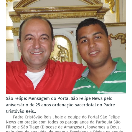
São Felipe: Mensagem do Portal São Felipe News pelo
aniversário de 25 anos ordenação sacerdotal do Padre
Cristóvão Reis..
Padre Cristóvão Reis , hoje a equipe do Portal São Felipe
News em oração com todos os paroquianos da Paróquia São
Filipe e São Tiago (Diocese de Amargosa) , louvamos a Deus,