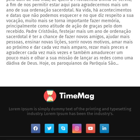
a fim de nos permitir estar aqui para agradecermos mais um
ano de sua ordenação sacerdotal. Na vida, há acontecimentos
e datas que não podemos esquecer e no que diz respeito a sua
vocação, muito mais se torna importante fazer memória,
principalmente como atitude de ação de graças pelo dom
recebido. Padre Cristóvão, festejar mais um ano de ordenação
sacerdotal é ter a chance de fazer novos amigos, ajudar mais
pessoas, ensinar novas lições, sorrir novos motivos, amar mais
ao próximo e dar cada vez mais amparo, rezar mais preces e
agradecer cada vez mais vezes e também amadurecer um
pouco mais e olhar a sua missão de lançar as redes como uma
dádiva de Deus. Hoje, os paroquianos da Paróquia São...
Lorem Ipsum is simply dummy text of the printing and typesetting
industry. Lorem Ipsum has been the industry's.