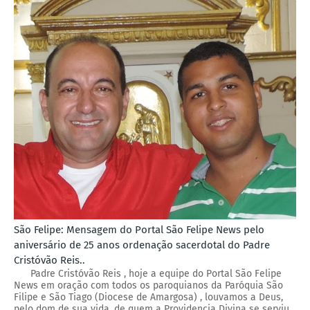
São Felipe: Mensagem do Portal São Felipe News pelo
aniversário de 25 anos ordenação sacerdotal do Padre
Cristóvão Reis..
Padre Cristóvão Reis , hoje a equipe do Portal São Felipe
News em oração com todos os paroquianos da Paróquia São
Filipe e São Tiago (Diocese de Amargosa) , louvamos a Deus,
pelo dom de sua vida, de quem a Providencia Divina se serviu,