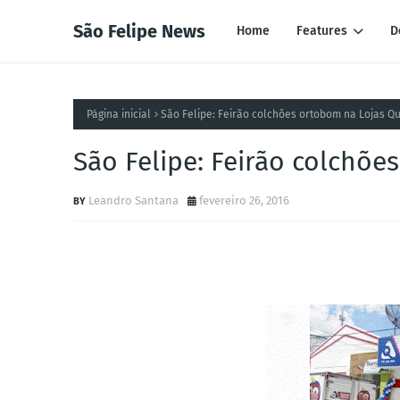
São Felipe News
Home
Features
D
Página inicial
São Felipe: Feirão colchões ortobom na Lojas Qu
São Felipe: Feirão colchõe
Leandro Santana
fevereiro 26, 2016