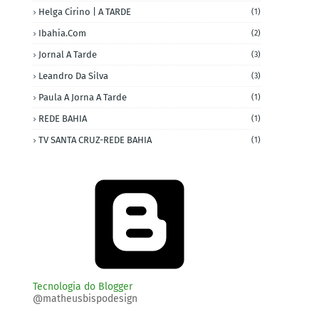
Helga Cirino | A TARDE
(1)
Ibahia.com
(2)
Jornal A Tarde
(3)
Leandro Da Silva
(3)
Paula A Jorna A Tarde
(1)
REDE BAHIA
(1)
TV SANTA CRUZ-REDE BAHIA
(1)
Tecnologia do Blogger
@matheusbispodesign