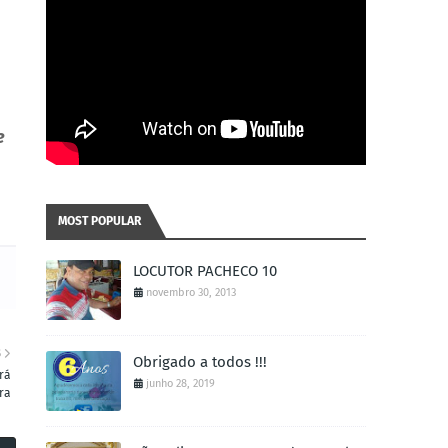
e
MOST POPULAR
LOCUTOR PACHECO 10
novembro 30, 2013
S
Obrigado a todos !!!
rá
junho 28, 2019
ra