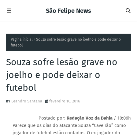
São Felipe News
Página inicial
Souza sofre lesão grave no joelho e pode deixar o
futebol
Souza sofre lesão grave no
joelho e pode deixar o
futebol
Leandro Santana
fevereiro 10, 2016
Postado por:
Redação Voz da Bahia
/ 10:06h
Parece que os dias do atacante Souza “Caveirão” como
jogador de futebol estão contados. O ex-jogador do