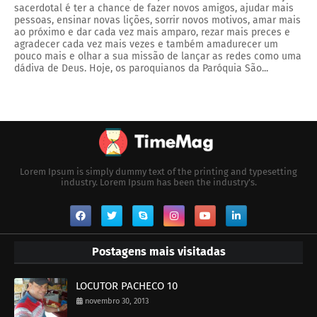
sacerdotal é ter a chance de fazer novos amigos, ajudar mais
pessoas, ensinar novas lições, sorrir novos motivos, amar mais
ao próximo e dar cada vez mais amparo, rezar mais preces e
agradecer cada vez mais vezes e também amadurecer um
pouco mais e olhar a sua missão de lançar as redes como uma
dádiva de Deus. Hoje, os paroquianos da Paróquia São...
Lorem Ipsum is simply dummy text of the printing and typesetting
industry. Lorem Ipsum has been the industry's.
Postagens mais visitadas
LOCUTOR PACHECO 10
novembro 30, 2013