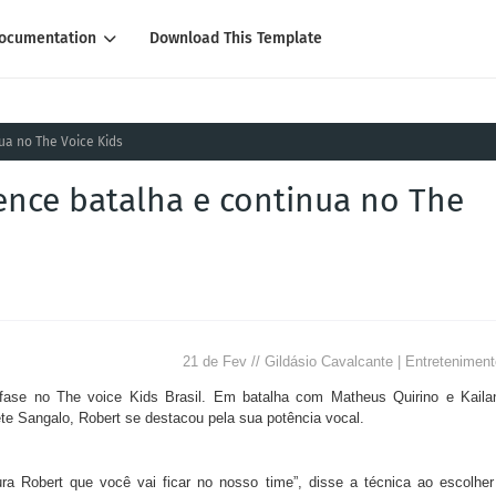
ocumentation
Download This Template
ua no The Voice Kids
ence batalha e continua no The
21 de Fev // Gildásio Cavalcante | Entretenimen
ase no The voice Kids Brasil. Em batalha com Matheus Quirino e Kaila
e Sangalo, Robert se destacou pela sua potência vocal.
a Robert que você vai ficar no nosso time”, disse a técnica ao escolher