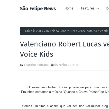
São Felipe News
Home
Features
D
Página inicial
Valenciano Robert Lucas vence batalha e contin
Valenciano Robert Lucas v
Voice Kids
Leandro Santana
fevereiro 21, 2016
O valenciano Robert Lucas prossegue para uma nova f
Frauches cantando a música “Quando a Chuva Passar” de Ivet
“Somos um time e assim que vai ser, não vai mudar. Segur