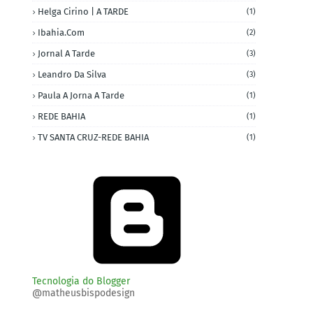
Helga Cirino | A TARDE
(1)
Ibahia.com
(2)
Jornal A Tarde
(3)
Leandro Da Silva
(3)
Paula A Jorna A Tarde
(1)
REDE BAHIA
(1)
TV SANTA CRUZ-REDE BAHIA
(1)
Tecnologia do Blogger
@matheusbispodesign