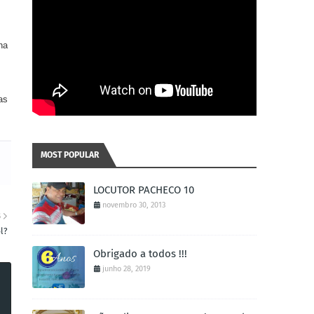
ha
as
MOST POPULAR
LOCUTOR PACHECO 10
novembro 30, 2013
S
l?
Obrigado a todos !!!
junho 28, 2019