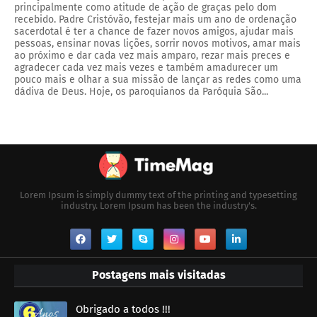
principalmente como atitude de ação de graças pelo dom
recebido. Padre Cristóvão, festejar mais um ano de ordenação
sacerdotal é ter a chance de fazer novos amigos, ajudar mais
pessoas, ensinar novas lições, sorrir novos motivos, amar mais
ao próximo e dar cada vez mais amparo, rezar mais preces e
agradecer cada vez mais vezes e também amadurecer um
pouco mais e olhar a sua missão de lançar as redes como uma
dádiva de Deus. Hoje, os paroquianos da Paróquia São...
Lorem Ipsum is simply dummy text of the printing and typesetting
industry. Lorem Ipsum has been the industry's.
Postagens mais visitadas
Obrigado a todos !!!