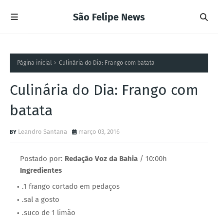
São Felipe News
Página inicial
Culinária do Dia: Frango com batata
Culinária do Dia: Frango com
batata
Leandro Santana
março 03, 2016
Postado por:
Redação Voz da Bahia
/ 10:00h
Ingredientes
.1 frango cortado em pedaços
.sal a gosto
.suco de 1 limão